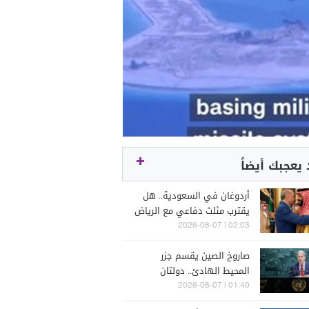
يعجبك أيضاً
أردوغان في السعودية.. هل
يقترب مثلث دفاعي مع الرياض
وإسلام آباد؟
02:03 | 2026-08-07
صاروخ الصين يقسم جزر
المحيط الهادئ.. دولتان
تعطلان بياناً مشتركاً
01:40 | 2026-08-07