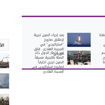
غتنا
بعد إجراء الصين تجربة
لإطلاق صاروخ
ي
"استراتيجي" في
الأ
المحيط الهادئ.. قلق
سم
بعد إخطار الدول ذات
أميركي
..
الصلة بالتجربة مسبقاً..
ً
الصين تجري اختباراً
لصاروخ استراتيجي في
المحيط الهادئ