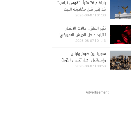
بارتفاع 76 متراً.. "قوس ترامب"
قد يُنجز قبل مغادرته البيت
الأبيض
01:33 | 2026-08-07
تثير القلق.. حالات الانتحار
تتزايد داخل الجيش الاميركي!
01:13 | 2026-08-07
سوريا بين هرمز ولبنان
وإسرائيل.. هل تتحول الأزمة
الإقليمية إلى فرصة؟
00:53 | 2026-08-07
Advertisement