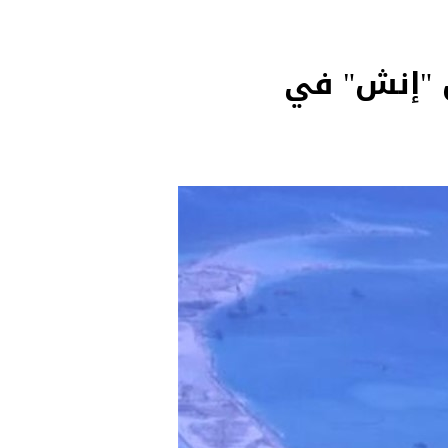
ن "إنش" في