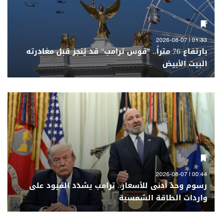
01:33 | 2026-08-07
بارتفاع 76 متراً.. "قوس ترامب" قد يُنجز قبل مغادرته
البيت الأبيض
00:44 | 2026-08-07
رسوم وحدّ أدنى للأسعار.. ترامب يشدد القيود على
واردات الطاقة الشمسية