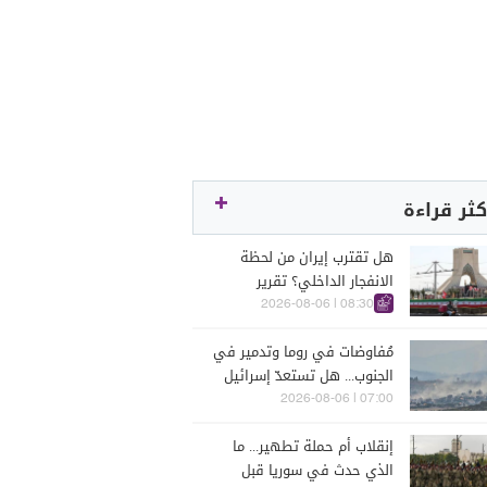
كثر قراءة
هل تقترب إيران من لحظة
الانفجار الداخلي؟ تقرير
اسرائيلي يكشف الكواليس
08:30 | 2026-08-06
مُفاوضات في روما وتدمير في
الجنوب... هل تستعدّ إسرائيل
للحرب؟
07:00 | 2026-08-06
إنقلاب أم حملة تطهير... ما
الذي حدث في سوريا قبل