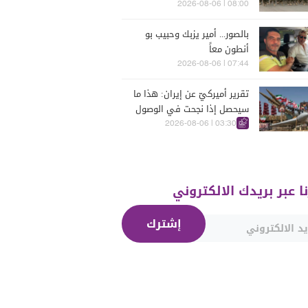
يومين؟
08:00 | 2026-08-06
بالصور... أمير يزبك وحبيب بو
أنطون معاً
07:44 | 2026-08-06
تقرير أميركيّ عن إيران: هذا ما
سيحصل إذا نجحت في الوصول
إلى هذه الدولة الآسيويّة
03:30 | 2026-08-06
نا عبر بريدك الالكتروني
إشترك