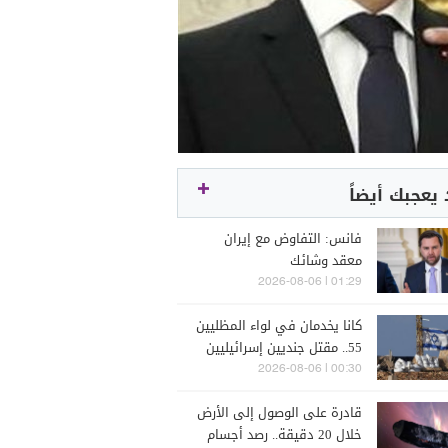
يعجبك أيضاً
فانس: التفاوض مع إيران
معقد وشائك
01:29 | 2026-08-06
كانا يخدمان في لواء المظليين
55.. مقتل جنديين إسرائيليين
بعبوة ناسفة في جنوب لبنان
00:30 | 2026-08-06
قادرة على الوصول إلى الأرض
خلال 20 دقيقة.. رصد أجسام