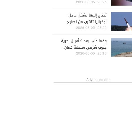
غامضة قرب القمر!
23:25 | 2026-08-05
تحتاج إليها بشكل عاجل..
أوكرانيا تقترب من تصنيع
صواريخ "باتريوت"
23:22 | 2026-08-05
وقعا على بعد 9 أميال بحرية
جنوب شرقي سلطنة عُمان..
انفجاران أثناء مرور ناقلة نفط
23:18 | 2026-08-05
في هرمز
Advertisement