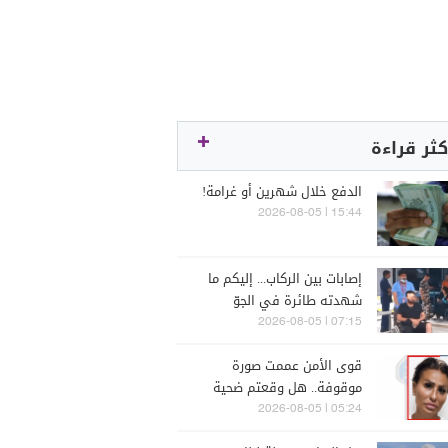
كثر قراءة
الدفع خلال شهرين أو غرامة!
15:44 | 2026-08-05
إصابات بين الركاب... إليكم ما
شهدته طائرة في الجوّ
07:15 | 2026-08-05
قوى الأمن عممت صورة
موقوفة.. هل وقعتم ضحية
أعمالها؟
05:24 | 2026-08-05