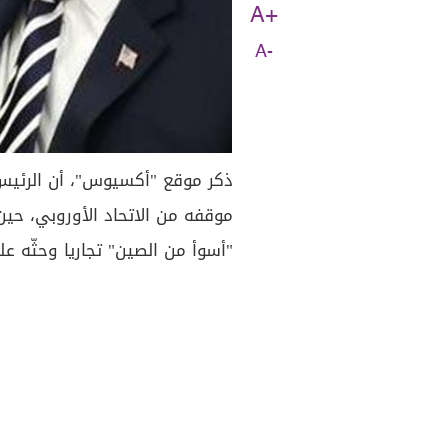
A+
A-
ذكر موقع "أكسيوس"، أن الرئيس
موقفه من الاتحاد الأوروبي، حين 
"أسوأ من الصين" تجاريا وحثّه عل