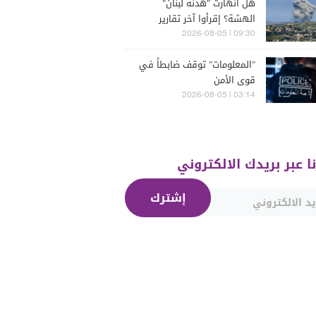
هل انهارت "هدنة لبنان"
الهشة؟ إقرأوا آخر تقارير
إسرائيلية
09:30 | 2026-08-05
"المعلومات" توقف ضابطاً في
قوى الأمن
03:14 | 2026-08-05
نا عبر بريدك الالكتروني
إشترك