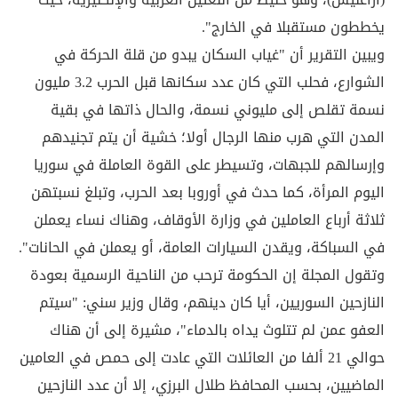
يخططون مستقبلا في الخارج".
ويبين التقرير أن "غياب السكان يبدو من قلة الحركة في
الشوارع، فحلب التي كان عدد سكانها قبل الحرب 3.2 مليون
نسمة تقلص إلى مليوني نسمة، والحال ذاتها في بقية
المدن التي هرب منها الرجال أولا؛ خشية أن يتم تجنيدهم
وإرسالهم للجبهات، وتسيطر على القوة العاملة في سوريا
اليوم المرأة، كما حدث في أوروبا بعد الحرب، وتبلغ نسبتهن
ثلاثة أرباع العاملين في وزارة الأوقاف، وهناك نساء يعملن
في السباكة، ويقدن السيارات العامة، أو يعملن في الحانات".
وتقول المجلة إن الحكومة ترحب من الناحية الرسمية بعودة
النازحين السوريين، أيا كان دينهم، وقال وزير سني: "سيتم
العفو عمن لم تتلوث يداه بالدماء"، مشيرة إلى أن هناك
حوالي 21 ألفا من العائلات التي عادت إلى حمص في العامين
الماضيين، بحسب المحافظ طلال البرزي، إلا أن عدد النازحين