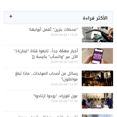
الأكثر قراءة
"محطات بنزين" تُقفل أبوابها!
13:20 | 2026-08-08
أخبار مهمّة جداً.. تابعوا قناة "لبنان24"
الآن عبر "واتسآب" بكبسة زرّ
06:55 | 2026-08-09
رسائل من أصحاب المولدات.. ماذا تبلغ
مواطنون؟
15:30 | 2026-08-08
عون للوزراء: "روحوا ارتاحوا"
01:30 | 2026-08-09