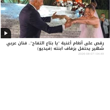
رقص على أنغام أغنية "يا بتاع التفاح".. فنان عربي
شهير يحتفل بزفاف ابنته (فيديو)
04:49 | 2026-08-07