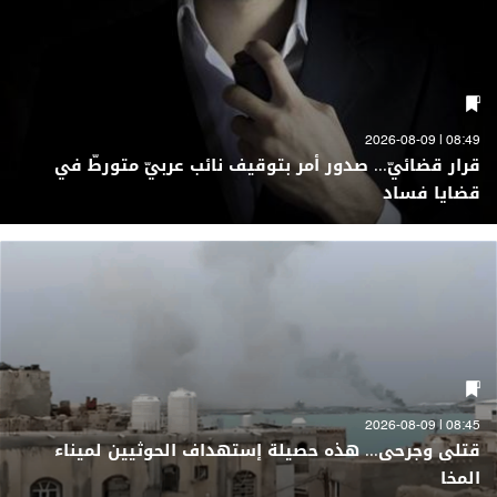
08:49 | 2026-08-09
قرار قضائيّ... صدور أمر بتوقيف نائب عربيّ متورطّ في
قضايا فساد
08:45 | 2026-08-09
قتلى وجرحى... هذه حصيلة إستهداف الحوثيين لميناء
المخا