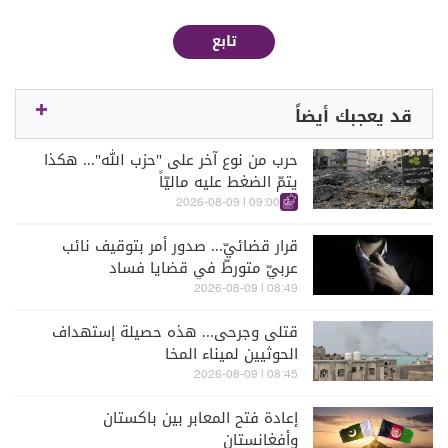
تابع
قد يعجبك أيضاً
حرب من نوع آخر على "حزب الله"... هكذا
يتمّ الضغط عليه ماليّاً
09:00 | 2026-08-09
قرار قضائيّ... صدور أمر بتوقيف نائب
عربيّ متورطّ في قضايا فساد
08:49 | 2026-08-09
قتلى وجرحى... هذه حصيلة إستهداف
الحوثيين لميناء المخا
08:45 | 2026-08-09
إعادة فتح المعابر بين باكستان
وأفغانستان