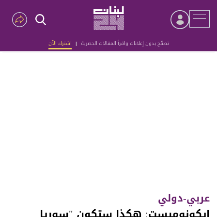
تصفّح بدون إعلانات واقرأ المقالات الحصرية
|
اشترك الآن
Advertisement
عربي-دولي
إيكونوميست: هكذا ستكون "سوريا