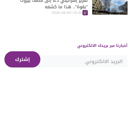
تقرير إسرائيلي دعا إلى قصف بيروت
"بقوة".. هذا ما كشفه
03:30 | 2026-08-09
أخبارنا عبر بريدك الالكتروني
إشترك