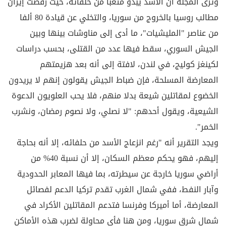
وترى المجلة أن الأسد يبدو متعبا من حلفائه، حيث رفضت إيران
مطالب روسيا بالخروج من سوريا، والتخلي عن قيادة 80 ألفا
من عناصر "المليشيات"، ما أدى إلى مناوشات بينها وبين
الجيش السوري، سقط فيها عدد من القتلى، بحسب دراسات
لكينغز كوليج، في لندن، لافتة إلى أنه بعد هزيمتهم
المعارضة المسلحة، فإن ضباط الجيش يقولون إنهم لا يريدون
الخضوع لمقاتلين شيعة بدلا منهم، فلا يحب العلويون الدعوة
الشيعية، ويقول أحدهم: "لا نصلي، ولا نصوم رمضان، ونشرب
الخمر".
ويجد التقرير أنه "رغم انزعاج الأسد من حلفائه، إلا أنه بحاجة
إليهم، فهو يحكم معظم السكان، إلا أن نسبة 40% من
أراضي سوريا خارجة عن سيطرته، بما فيها المعابر الحدودية
وآبار النفط، ففي شمال الغرب تقدم تركيا الدعم لفصائل
المعارضة، أما أميركا وفرنسا فتدعم المقاتلين الأكراد في
شمال شرق سوريا، ومن هنا فأي محاولة لضرب هذه الأماكن