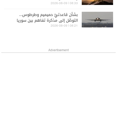
08:33 | 2026-08-09
بشأن قاعدتيّ حميميم وطرطوس...
التوصّل إلى مذكرة تفاهم بين سوريا
وروسيا
08:21 | 2026-08-09
Advertisement