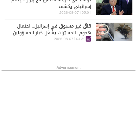
إسرائيلي يكشف
05:01 | 2026-08-07
قلقٌ غير مسبوق في إسرائيل.. احتمال
هجوم بالمسيّرات يشغل كبار المسؤولين
الأمنيين
04:30 | 2026-08-07
Advertisement