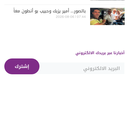
بالصور... أمير يزبك وحبيب بو أنطون معاً
07:44 | 2026-08-06
أخبارنا عبر بريدك الالكتروني
إشترك