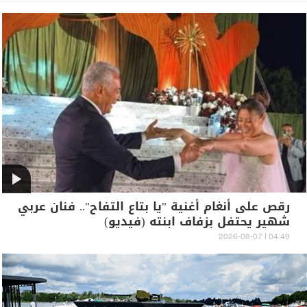
رقص على أنغام أغنية "يا بتاع التفاح".. فنان عربي
شهير يحتفل بزفاف ابنته (فيديو)
04:49 | 2026-08-07