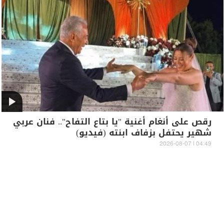
رقص على أنغام أغنية "يا بتاع التفاح".. فنان عربي
شهير يحتفل بزفاف ابنته (فيديو)
04:49 | 2026-08-07