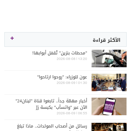
الأكثر قراءة
"محطات بنزين" تُقفل أبوابها!
13:20 | 2026-08-08
عون للوزراء: "روحوا ارتاحوا"
01:30 | 2026-08-09
أخبار مهمّة جداً.. تابعوا قناة "لبنان24"
الآن عبر "واتسآب" بكبسة زرّ
06:55 | 2026-08-09
رسائل من أصحاب المولدات.. ماذا تبلغ