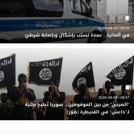
09:55 | 2026-08-09
في ألمانيا... عمدة تسبّب بإشكال وبإصابة شرطيّ
09:37 | 2026-08-09
"الصيني" من بين الموقوفين... سوريا تُطيح بخلية
لـ"داعش" في القنيطرة (صور)