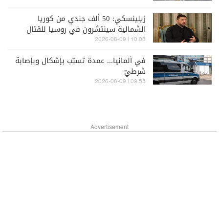
زيلينسكي: 50 ألف جندي من كوريا
الشمالية سينتشرون في روسيا للقتال
إلى جانبها
10:08 | 2026-08-09
في ألمانيا... عمدة تسبّب بإشكال وبإصابة
شرطيّ
09:55 | 2026-08-09
Advertisement