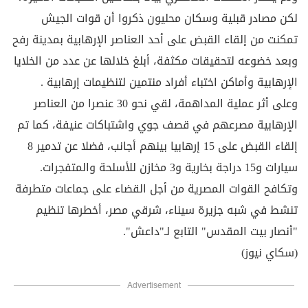
لكن مصادر قبلية وسكان محليون ذكروا أن قوات الجيش
تمكنت من إلقاء القبض على أحد العناصر الإرهابية بمدينة رفح
وبعد خضوعه لتحقيقات مكثفة، أبلغ خلالها عن عدد من الخلايا
الإرهابية وأماكن اختباء أفراد منتمين لتنظيمات إرهابية .
وعلى أثر عملية المداهمة، لقي نحو 30 عنصرا من العناصر
الإرهابية مصرعهم في قصف جوي واشتباكات عنيفة، كما تم
إلقاء القبض على 15 إرهابيا بينهم أجانب، فضلا عن تدمير 8
سيارات و15 دراجة بخارية و3 مخازن للأسلحة والمتفجرات.
وتكافح القوات المصرية من أجل القضاء على جماعات متطرفة
تنشط في شبه جزيرة سيناء، شرقي مصر، أخطرها تنظيم
"أنصار بيت المقدس" التابع لـ"داعش".
(سكاي نيوز)
Advertisement