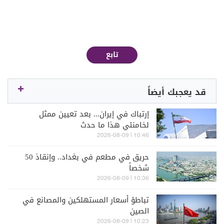
تابع
قد يعجبك أيضاً
إرتباك في إيران... بعد تعيين ممثل
لخامنئي هذا ما حدث
10:46 | 2026-08-09
حريق في مطعم في بغداد.. وإنقاذ 50
شخصاً
10:36 | 2026-08-09
تباطؤ أسعار المستهلكين والمصانع في
الصين
10:23 | 2026-08-09