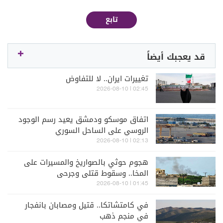
تابع
قد يعجبك أيضاً
تغييرات ايران.. لا للتفاوض
02:45 | 2026-08-10
اتفاق موسكو ودمشق يعيد رسم الوجود
الروسي على الساحل السوري
02:13 | 2026-08-10
هجوم حوثي بالصواريخ والمسيرات على
المخا.. وسقوط قتلى وجرحى
01:45 | 2026-08-10
في كامتشاتكا.. قتيل ومصابان بانفجار
في منجم ذهب