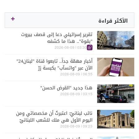
الأكثر قراءة
تقرير إسرائيلي دعا إلى قصف بيروت
"بقوة".. هذا ما كشفه
03:30 | 2026-08-09
أخبار مهمّة جداً.. تابعوا قناة "لبنان24"
الآن عبر "واتسآب" بكبسة زرّ
06:55 | 2026-08-09
هذا جديد "القرض الحسن"
03:15 | 2026-08-09
نائب لبنانيّ: اعتبرتُ أن مخصصاتي ومن
اليوم الأول هي ملك للشعب اللبنانيّ
09:23 | 2026-08-09