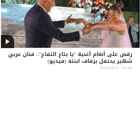
رقص على أنغام أغنية "يا بتاع التفاح".. فنان عربي
شهير يحتفل بزفاف ابنته (فيديو)
04:49 | 2026-08-07