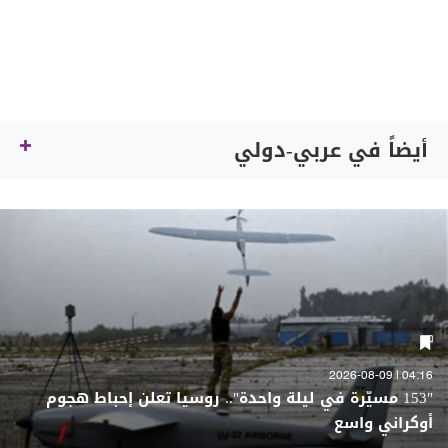
أيضاً في عربي-دولي
04:16 | 2026-08-09
"153 مسيّرة في ليلة واحدة".. روسيا تعلن إحباط هجوم
أوكراني واسع