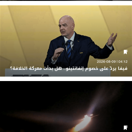
04:12 | 2026-08-09
فيفا يردّ على خصوم إنفانتينو.. هل بدأت معركة الخلافة؟