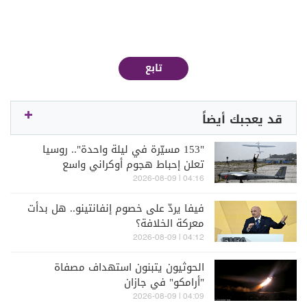
تابع
قد يعجبك أيضاً
"153 مسيّرة في ليلة واحدة".. روسيا
تعلن إحباط هجوم أوكراني واسع
04:16 | 2026-08-09
فيفا يردّ على خصوم إنفانتينو.. هل بدأت
معركة الخلافة؟
04:12 | 2026-08-09
الحوثيون يتبنون استهداف مصفاة
"أرامكو" في جازان
04:09 | 2026-08-09