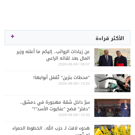
الأكثر قراءة
عن زيادات الرواتب.. إليكم ما أعلنه وزير
المال بعد لقائه الراعي
08:07 | 2026-08-08
"محطات بنزين" تُقفل أبوابها!
13:20 | 2026-08-08
سرّ داخل شقة مهجورة في دمشق..
"دفتر" فضح "عنكبوت الأسد"!"
12:00 | 2026-08-08
هدوء لافت لـ حزب الله.. الخطوط الحمراء
لم تُمس