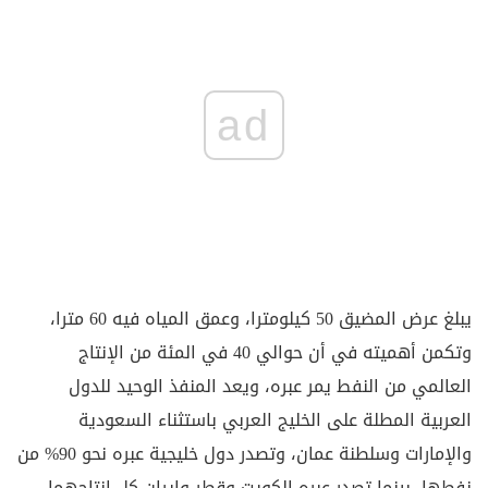
ad
يبلغ عرض المضيق 50 كيلومترا، وعمق المياه فيه 60 مترا،
وتكمن أهميته في أن حوالي 40 في المئة من الإنتاج
العالمي من النفط يمر عبره، ويعد المنفذ الوحيد للدول
العربية المطلة على الخليج العربي باستثناء السعودية
والإمارات وسلطنة عمان، وتصدر دول خليجية عبره نحو 90% من
نفطها، بينما تصدر عبره الكويت وقطر وإيران كل إنتاجهما.