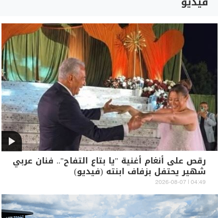
فيديو
رقص على أنغام أغنية "يا بتاع التفاح".. فنان عربي
شهير يحتفل بزفاف ابنته (فيديو)
04:49 | 2026-08-07