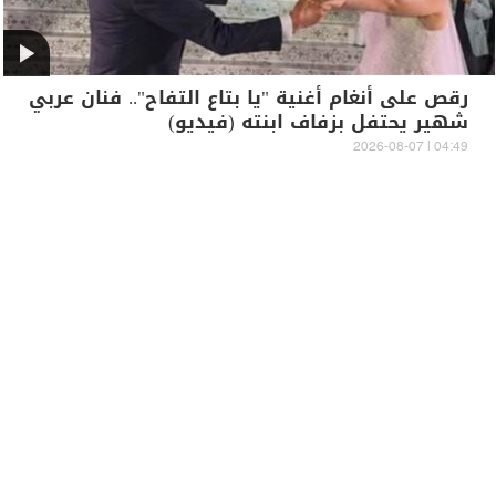
رقص على أنغام أغنية "يا بتاع التفاح".. فنان عربي
شهير يحتفل بزفاف ابنته (فيديو)
04:49 | 2026-08-07