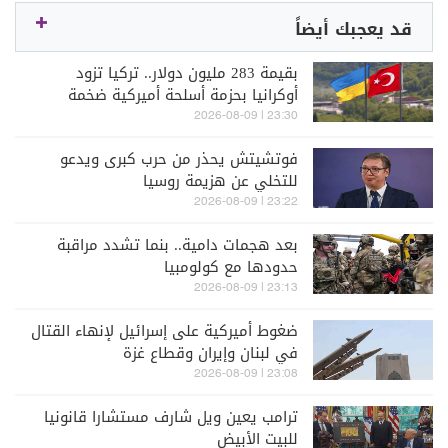
قد يعجبك أيضاً
بقيمة 283 مليون دولار.. تركيا تزود
أوكرانيا بحزمة أسلحة أميركية ضخمة
23:30 | 2026-08-09
فوتشيتش يحذر من حرب كبرى ويدعو
للتخلي عن هزيمة روسيا
23:22 | 2026-08-09
بعد هجمات دامية.. بنما تشدد مراقبة
حدودها مع كولومبيا
23:13 | 2026-08-09
ضغوط أميركية على إسرائيل لإنهاء القتال
في لبنان وإيران وقطاع غزة
23:08 | 2026-08-09
ترامب يعين ويل شارف مستشارا قانونيا
للبيت الأبيض