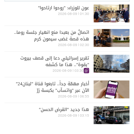
عون للوزراء: "روحوا ارتاحوا"
01:30 | 2026-08-09
اتصالٌ من بعبدا منع انهيار جلسة روما..
هذه قصة غضب سيمون كرم
02:30 | 2026-08-09
تقرير إسرائيلي دعا إلى قصف بيروت
"بقوة".. هذا ما كشفه
03:30 | 2026-08-09
أخبار مهمّة جداً.. تابعوا قناة "لبنان24"
الآن عبر "واتسآب" بكبسة زرّ
06:55 | 2026-08-09
هذا جديد "القرض الحسن"
03:15 | 2026-08-09