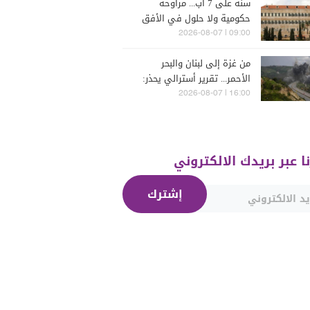
سنة على 7 آب... مراوحة
حكومية ولا حلول في الأفق
المنظور
09:00 | 2026-08-07
من غزة إلى لبنان والبحر
الأحمر... تقرير أسترالي يحذر:
الشرق الأوسط يدخل أخطر
16:00 | 2026-08-07
مراحله
نا عبر بريدك الالكتروني
إشترك