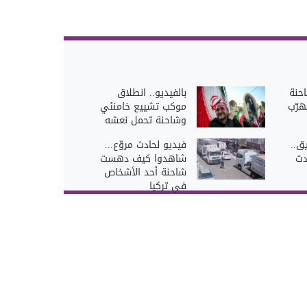
احنة
بالفيديو.. انطلاق
هرّب
موكب تشييع خامنئي
وشاحنة تحمل نعشه
ق..
فيديو لحادث مروّع...
دث
شاهدوا كيف دهست
شاحنة أحد الأشخاص
في تركيا