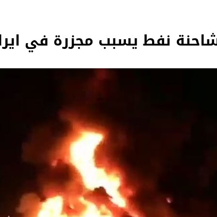
 شاحنة نفط يسبب مجزرة في ايرا