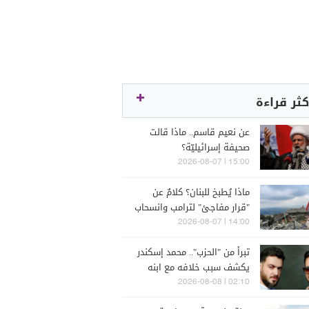
كثر قراءة
عن نعيم قاسم.. ماذا قالت
صحيفة إسرائيليّة؟
15:00 | 2026-08-07
ماذا يُطبخ للبنان؟ كلامٌ عن
"قرار مفاجئ" لترامب وانسحاب
إسرائيل
14:00 | 2026-08-07
تبرأ من "الحزب".. محمد إسكندر
يكشف سبب خلافه مع ابنه
فارس (فيديو)
02:10 | 2026-08-08