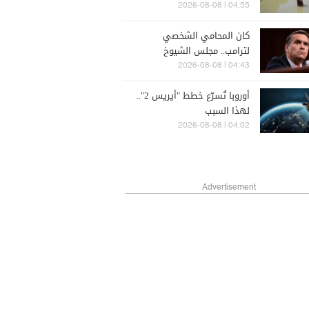
04:55 | 2026-08-08
كان المحامي الشخصي
لترامب.. مجلس الشيوخ
الأميركي يُصادق على تعيين
04:43 | 2026-08-08
تود بلانش وزيرا للعدل
أوروبا تُسرّع خطط "أيريس 2"..
لهذا السبب
04:02 | 2026-08-08
Advertisement