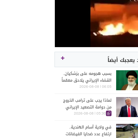
يعجبك أيضاً
بسبب هجومه على بزشكيان..
القضاء الإيراني يلاحق معمّماً
بارزاً
06:05 | 2026-08-08
لماذا يجب على ترامب الخروج
من دوامة التصعيد الإيراني
قبل فوات الأوان؟
05:30 | 2026-08-08
في ولاية آسام الهندية..
ارتفاع عدد ضحايا الفيضانات