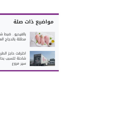
مواضيع ذات صلة
بالفيديو.. ضبط ش
محمّلة بالدجاج الم
اخترقت حاجز الطري
شاحنة تتسبب بحا
سير مروع