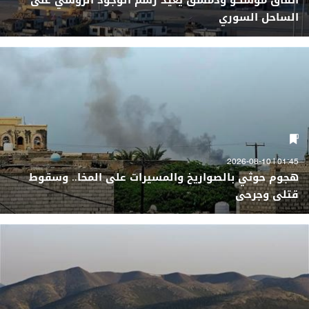
اتفاق موسكو ودمشق يعيد رسم الوجود الروسي على
الساحل السوري
01:45 | 2026-08-10
هجوم حوثي بالصواريخ والمسيرات على المخا.. وسقوط
قتلى وجرحى