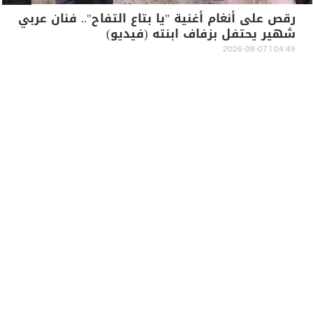
رقص على أنغام أغنية "يا بتاع التفاح".. فنان عربي
شهير يحتفل بزفاف ابنته (فيديو)
04:49 | 2026-08-07