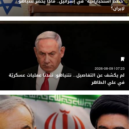
"خطط استخباراتيّة" في إسرائيل.. ماذا يحضّر نتنياهو
لإيران؟
07:23 | 2026-08-09
لم يكشف عن التفاصيل... نتنياهو: نفذنا عمليات عسكريّة
في علي الطاهر