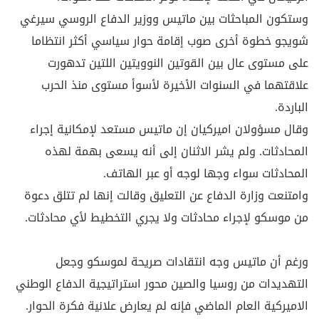
وستكون المباحثات بين ماتيس ووزير الدفاع الروسي سيرغي
شويجو خطوة أخرى صوب إقامة حوار سياسي أكثر انتظاما
على مستوى عال بين القوتين النوويتين اللتين تدهورت
علاقتهما في السنوات الأخيرة لأسوأ مستوى منذ الحرب
الباردة.
وقال مسؤولان اميركيان إن ماتيس مستعد لإمكانية إجراء
المحادثات. ولم يشر الاثنان إلى أنه يسعى بهمة لهذه
المحادثات سواء وجها لوجه أو عبر الهاتف.
وامتنعت وزارة الدفاع عن التعليق وقالت إنها لم تتلق دعوة
من موسكو لإجراء محادثات ولا يجري التخطيط لأي محادثات.
ورغم أن ماتيس وجه انتقادات صريحة لموسكو وجعل
التهديدات من روسيا والصين محور استراتيجية الدفاع الوطني
الاميركية العام الماضي فإنه لم يعارض علانية فكرة الحوار.