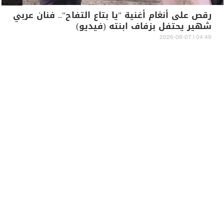
رقص على أنغام أغنية "يا بتاع التفاح".. فنان عربي
شهير يحتفل بزفاف ابنته (فيديو)
04:49 | 2026-08-07