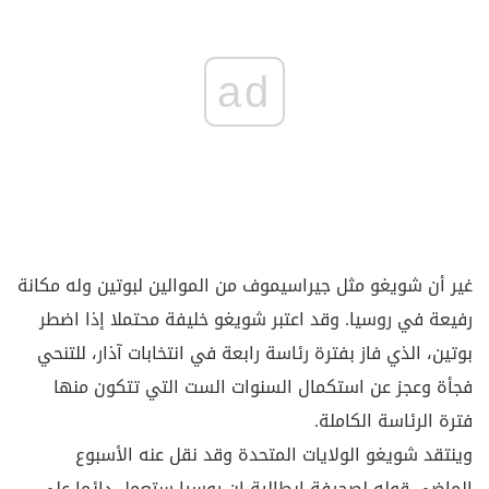
ad
غير أن شويغو مثل جيراسيموف من الموالين لبوتين وله مكانة
رفيعة في روسيا. وقد اعتبر شويغو خليفة محتملا إذا اضطر
بوتين، الذي فاز بفترة رئاسة رابعة في انتخابات آذار، للتنحي
فجأة وعجز عن استكمال السنوات الست التي تتكون منها
فترة الرئاسة الكاملة.
وينتقد شويغو الولايات المتحدة وقد نقل عنه الأسبوع
الماضي قوله لصحيفة إيطالية إن روسيا ستعمل دائما على