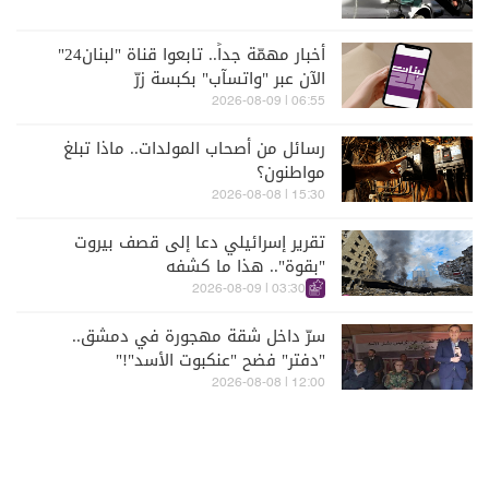
أخبار مهمّة جداً.. تابعوا قناة "لبنان24"
الآن عبر "واتسآب" بكبسة زرّ
06:55 | 2026-08-09
رسائل من أصحاب المولدات.. ماذا تبلغ
مواطنون؟
15:30 | 2026-08-08
تقرير إسرائيلي دعا إلى قصف بيروت
"بقوة".. هذا ما كشفه
03:30 | 2026-08-09
سرّ داخل شقة مهجورة في دمشق..
"دفتر" فضح "عنكبوت الأسد"!"
12:00 | 2026-08-08