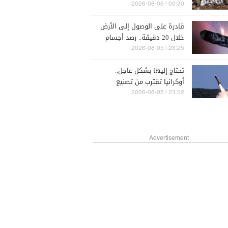
بعبوة ناسفة في جنوب لبنان
00:30 | 2026-08-06
قادرة على الوصول إلى الأرض
خلال 20 دقيقة.. رصد أجسام
غامضة قرب القمر!
23:25 | 2026-08-05
تحتاج إليها بشكل عاجل..
أوكرانيا تقترب من تصنيع
صواريخ "باتريوت"
23:22 | 2026-08-05
Advertisement