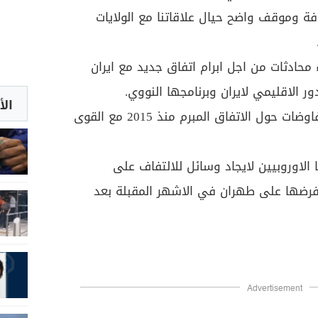
 وموقف واضح حيال علاقاتنا مع الولايات
 محادثات من اجل ابرام اتفاق جديد مع ايران
ر الاقليمي لايران وبرنامجها النووي.
الأ
واكدت ايران انها لن تجري اي مفاوضات حول الاتفاق المبرم منذ 2015 مع القوى
لاوروبيين لايجاد وسائل للالتفاف على
 فرضها على طهران في الاشهر المقبلة بعد
Advertisement