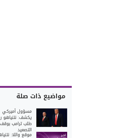
مواضيع ذات صلة
مسؤول أميركي
يكشف: نتنياهو 
طلب ترامب بوقف
التصعيد
موقع واللا: نتنياه