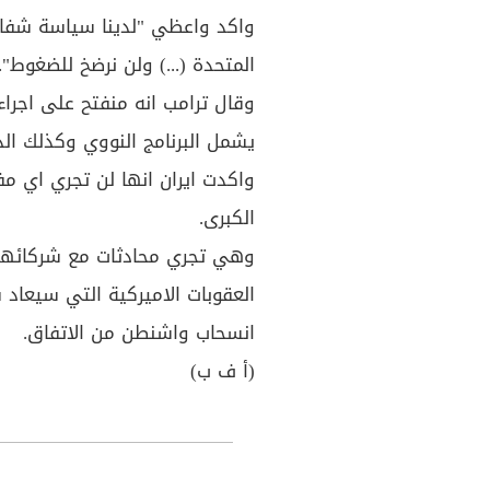
واكد واعظي "لدينا سياسة شفافة
المتحدة (...) ولن نرضخ للضغوط".
وقال ترامب انه منفتح على اجراء
يشمل البرنامج النووي وكذلك الدو
الكبرى.
وهي تجري محادثات مع شركائها ا
العقوبات الاميركية التي سيعاد
انسحاب واشنطن من الاتفاق.
(أ ف ب)