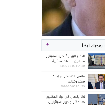
يعجبك أيضاً
الدفاع الروسية: ضربنا سفينتين
محملتين بشحنات عسكرية
01:30 | 2026-08-06
فانس: التفاوض مع إيران
معقد وشائك
01:29 | 2026-08-06
كانا يخدمان في لواء المظليين
55.. مقتل جنديين إسرائيليين