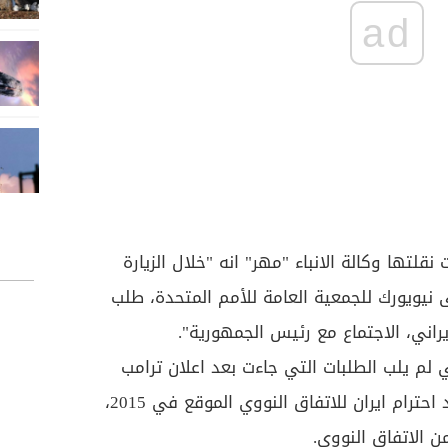
ad
تها وكالة الانباء "مهر" انه "خلال الزيارة
 نيويورك للجمعية العامة للأمم المتحدة، طلب
راني، الاجتماع مع رئيس الجمهورية".
 لم يلب الطلبات التي جاءت بعد اعلان ترامب
تماما انه لم يعد قادرا على تأكيد احترام ايران للاتفاق النووي الموقع في 2015،
 الاتفاق النووي.