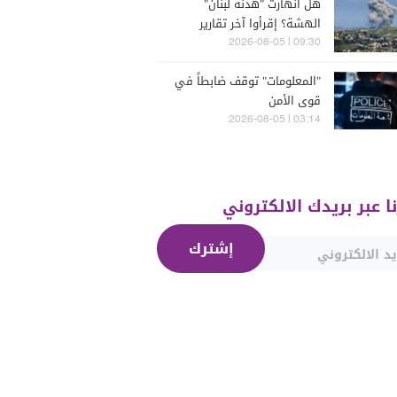
هل انهارت "هدنة لبنان"
الهشة؟ إقرأوا آخر تقارير
إسرائيلية
09:30 | 2026-08-05
"المعلومات" توقف ضابطاً في
قوى الأمن
03:14 | 2026-08-05
نا عبر بريدك الالكتروني
إشترك