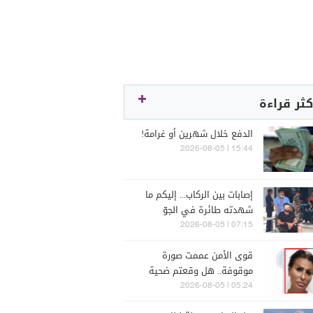
كثر قراءة
الدفع خلال شهرين أو غرامة!
15:44 | 2026-08-05
إصابات بين الركاب... إليكم ما
شهدته طائرة في الجوّ
07:15 | 2026-08-05
قوى الأمن عممت صورة
موقوفة.. هل وقعتم ضحية
أعمالها؟
05:24 | 2026-08-05