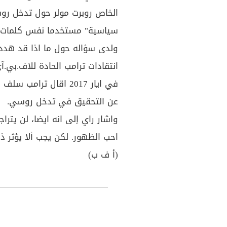
الخاص روبرت مولر حول تدخل رو
سياسية" مستخدما نفس كلمات ت
ولدى سؤاله حول ما اذا قد هدد 
انتقادات ترامب الحادة للاف.بي.
في ايار 2017 اقال تر
عن التحقيق في تدخل روسي.
واشار راي إلى انه ايضا، لن يتر
احب الظهور. لكن يجب ألا يؤثر 
(أ ف ب)