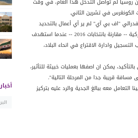
ن روسيا لم تواصل التدخل هذا العام، في وقت
ات الكونغرس في تشرين الثاني.
درالي "اف بي آي" لم ير أي أعمال بالتحديد
تستهدف اسس الانتخابات الاميركية -- مقارنة بانتخابات 2016 -- عندما استهدف
لتسجيل وادارة الاقتراع في انحاء البلاد،
التأكيد، يمكن ان اصفها بعمليات خبيثة للتأثير،
مسافة قريبة جدا من المرحلة التالية".
أخبار
ا التعامل معه ببالغ الجدية والرد عليه بتركيز