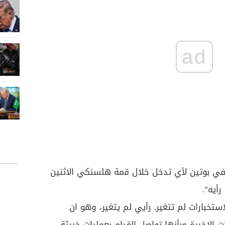
ad
في بوتين لأي تدخل خلال قمة هلسنكي الاثنين
رأيه".
تخبارات لم تتغير. رأيي لم يتغير، وهو ان
 الاخيرة وبأنها تواصل القيام بعمليات خبيثة