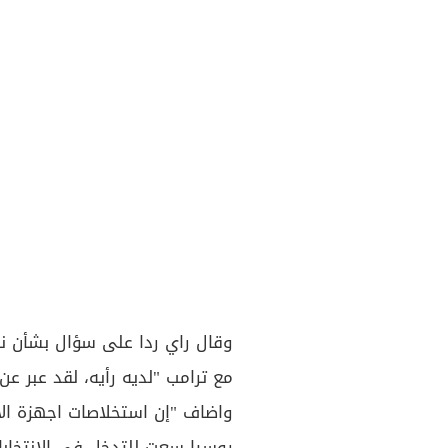
وقال راي ردا على سؤال بشأن ن
مع ترامب "لديه رأيه، لقد عبر عن 
واضاف "إن استخلاصات اجهزة الاس
روسيا سعت للتدخل في الانتخابات