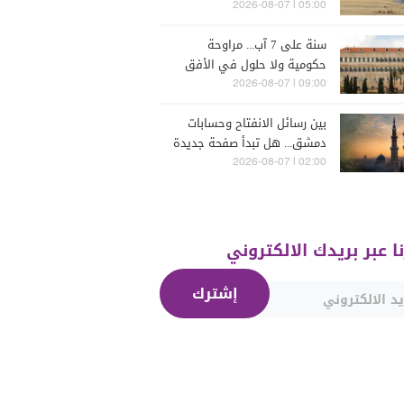
05:00 | 2026-08-07
سنة على 7 آب... مراوحة
حكومية ولا حلول في الأفق
المنظور
09:00 | 2026-08-07
بين رسائل الانفتاح وحسابات
دمشق... هل تبدأ صفحة جديدة
بين "حزب الله" وسوريا -
02:00 | 2026-08-07
الشرع؟
نا عبر بريدك الالكتروني
إشترك