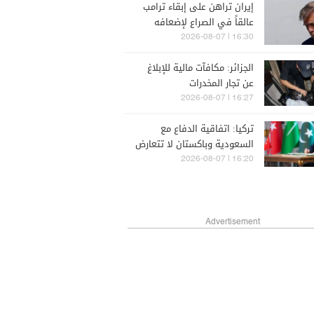
إيران تراهن على إبقاء ترامب
عالقاً في الصراع لإضعافه
سياسياً.. تقرير يكشف
16:30 | 2026-08-07
التفاصيل
الجزائر: مكافآت مالية للإبلاغ
عن تجار المخدرات
16:27 | 2026-08-07
تركيا: اتفاقية الدفاع مع
السعودية وباكستان لا تتعارض
مع التزامات الناتو
16:20 | 2026-08-07
Advertisement