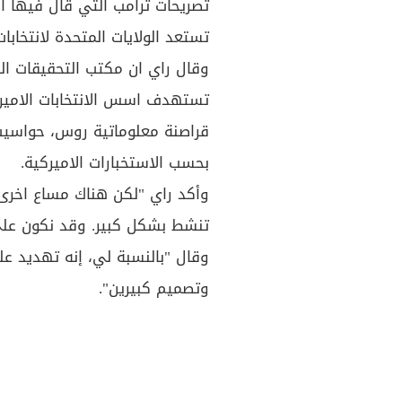
تصريحات ترامب التي قال فيها ا
تستعد الولايات المتحدة لانتخاب
وقال راي ان مكتب التحقيقات الف
قراصنة معلوماتية روس، حواسيب ا
بحسب الاستخبارات الاميركية.
وأكد راي "لكن هناك مساع اخرى ب
تنشط بشكل كبير. وقد نكون على 
وقال "بالنسبة لي، إنه تهديد علين
وتصميم كبيرين".