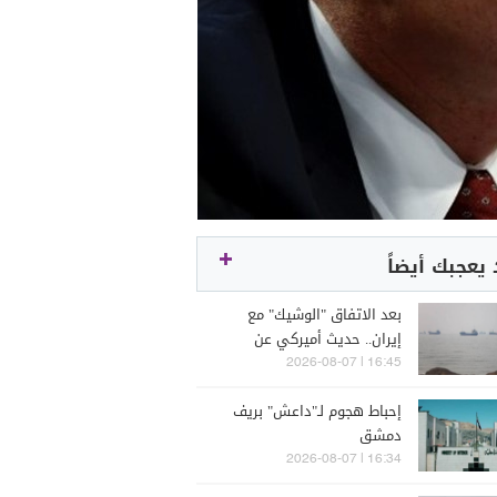
يعجبك أيضاً
بعد الاتفاق "الوشيك" مع
إيران.. حديث أميركي عن
الخطوة التالية
16:45 | 2026-08-07
إحباط هجوم لـ"داعش" بريف
دمشق
16:34 | 2026-08-07