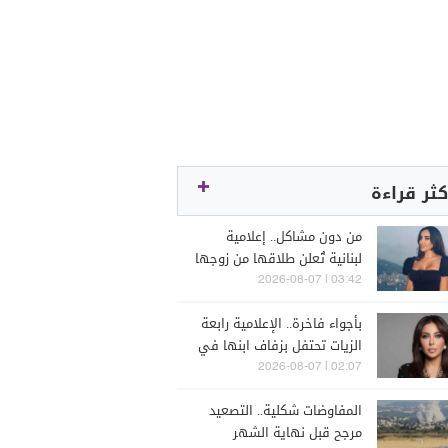
كثر قراءة
من دون مشاكل.. إعلامية
لبنانية تُعلن طلاقها من زوجها
رجل الأعمال
03:42 | 2026-08-07
بأجواء فاخرة.. الإعلامية رابعة
الزيات تحتفل بزفاف ابنها في
البترون (فيديو)
02:07 | 2026-08-07
المفاوضات شكلية.. التصعيد
مرجح قبل نهاية الشهر