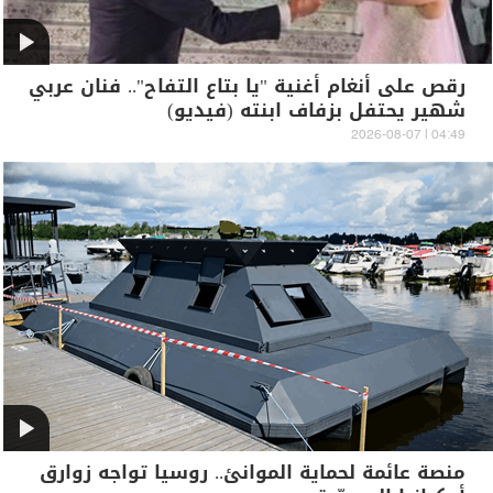
رقص على أنغام أغنية "يا بتاع التفاح".. فنان عربي
شهير يحتفل بزفاف ابنته (فيديو)
04:49 | 2026-08-07
منصة عائمة لحماية الموانئ.. روسيا تواجه زوارق