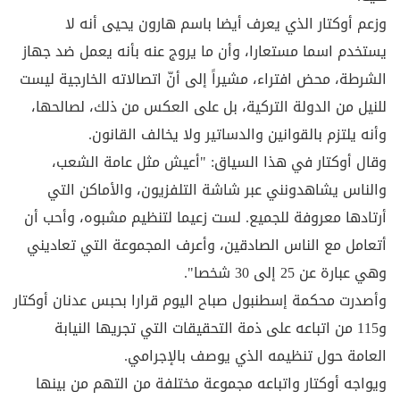
وزعم أوكتار الذي يعرف أيضا باسم هارون يحيى أنه لا
يستخدم اسما مستعارا، وأن ما يروج عنه بأنه يعمل ضد جهاز
الشرطة، محض افتراء، مشيراً إلى أنّ اتصالاته الخارجية ليست
للنيل من الدولة التركية، بل على العكس من ذلك، لصالحها،
وأنه يلتزم بالقوانين والدساتير ولا يخالف القانون.
وقال أوكتار في هذا السياق: "أعيش مثل عامة الشعب،
والناس يشاهدونني عبر شاشة التلفزيون، والأماكن التي
أرتادها معروفة للجميع. لست زعيما لتنظيم مشبوه، وأحب أن
أتعامل مع الناس الصادقين، وأعرف المجموعة التي تعاديني
وهي عبارة عن 25 إلى 30 شخصا".
وأصدرت محكمة إسطنبول صباح اليوم قرارا بحبس عدنان أوكتار
و115 من اتباعه على ذمة التحقيقات التي تجريها النيابة
العامة حول تنظيمه الذي يوصف بالإجرامي.
ويواجه أوكتار واتباعه مجموعة مختلفة من التهم من بينها