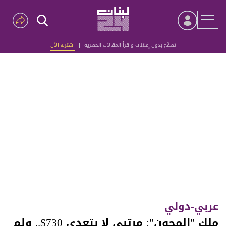
تصفّح بدون إعلانات واقرأ المقالات الحصرية
|
اشترك الآن
Advertisement
عربي-دولي
ملك "المجون": مرتبي لا يتعدى 730$.. ولم