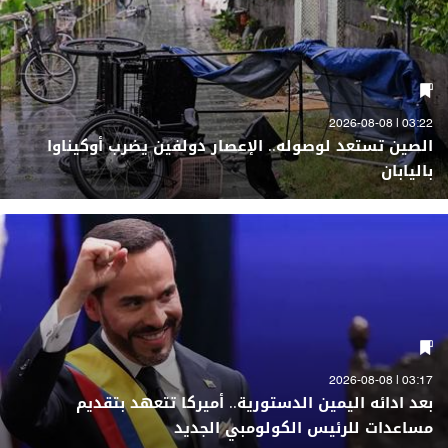
03:22 | 2026-08-08
الصين تستعد لوصوله.. الإعصار دولفين يضرب أوكيناوا
باليابان
03:17 | 2026-08-08
بعد ادائه اليمين الدستورية.. أميركا تتعهد بتقديم
مساعدات للرئيس الكولومبي الجديد