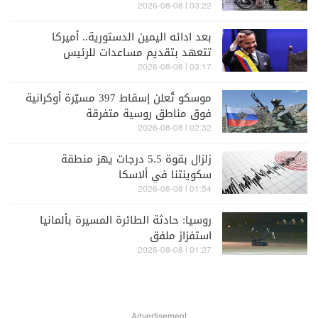
03:22 | 2026-08-08
بعد ادائه اليمين الدستورية.. أميركا
تتعهد بتقديم مساعدات للرئيس
الكولومبي الجديد
03:17 | 2026-08-08
موسكو تُعلن إسقاط 397 مسيّرة أوكرانية
فوق مناطق روسية متفرقة
02:32 | 2026-08-08
زلزال بقوة 5.5 درجات يهز منطقة
سكوينتنا في ألاسكا
01:54 | 2026-08-08
روسيا: حادثة الطائرة المسيرة بألمانيا
استفزاز ملفق
01:27 | 2026-08-08
Advertisement