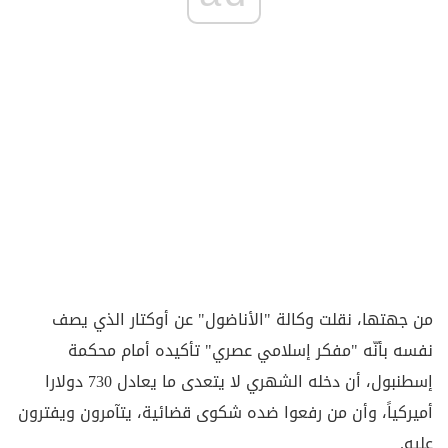
من جهتها، نقلت وكالة "الأناضول" عن أوكتار الذي يصف
نفسه بأنّه "مفكر إسلامي عصري" تأكيده أمام محكمة
إسطنبول، أن دخله الشهري لا يتعدى ما يعادل 730 دولارا
أميركياً، وأن من رفعوا ضده شكوى قضائية، يتآمرون ويفترون
عليه.