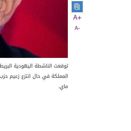
A+
A-
توقعت الناشطة اليهودية البريطا
المملكة في حال انتزع زعيم حزب ا
ماي.