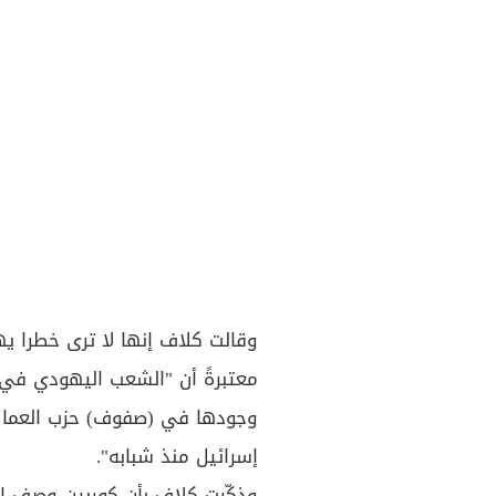
وقالت كلاف إنها لا ترى خطرا يه
معتبرةً أن "الشعب اليهودي في 
وجودها في (صفوف) حزب العمال"،
إسرائيل منذ شبابه".
وذكّرت كلاف بأن كوربين وصف إسر