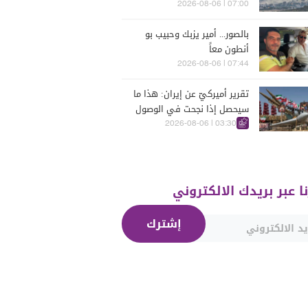
للحرب؟
07:00 | 2026-08-06
بالصور... أمير يزبك وحبيب بو
أنطون معاً
07:44 | 2026-08-06
تقرير أميركيّ عن إيران: هذا ما
سيحصل إذا نجحت في الوصول
إلى هذه الدولة الآسيويّة
03:30 | 2026-08-06
نا عبر بريدك الالكتروني
إشترك