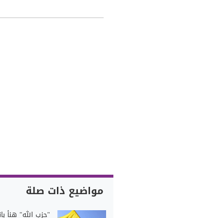
مواضيع ذات صلة
"حزب الله" هنأ بان