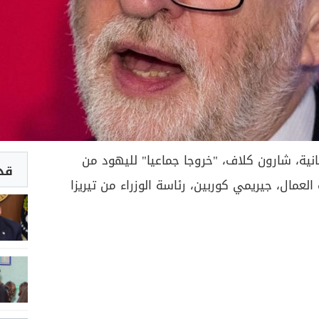
نية، شارون كلاف، "خروجا جماعيا" لليهود من
قد 
لعمال، جيريمي كوربين، رئاسة الوزراء من تيريزا