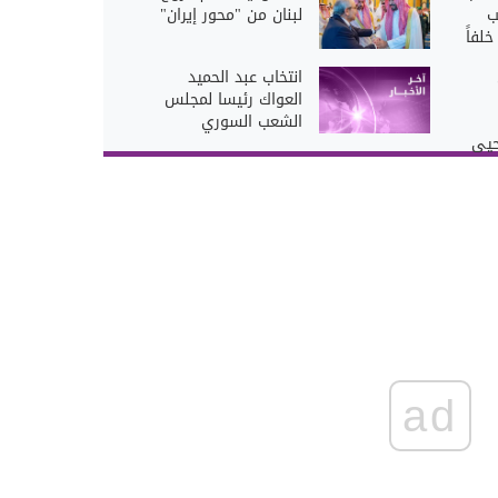
ب
لبنان من "محور إيران"
لفاً
انتخاب عبد الحميد
العواك رئيسا لمجلس
الشعب السوري
حيى
ad