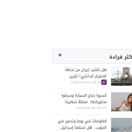
كثر قراءة
هل تقترب إيران من لحظة
الانفجار الداخلي؟ تقرير
اسرائيلي يكشف الكواليس
08:30 | 2026-08-06
كسروا زجاج السيارة وسرقوا
محتوياتها.. ممثلة شهيرة
تتعرّض للسرقة في الرملة
00:25 | 2026-08-06
البيضاء (فيديو)
مُفاوضات في روما وتدمير في
الجنوب... هل تستعدّ إسرائيل