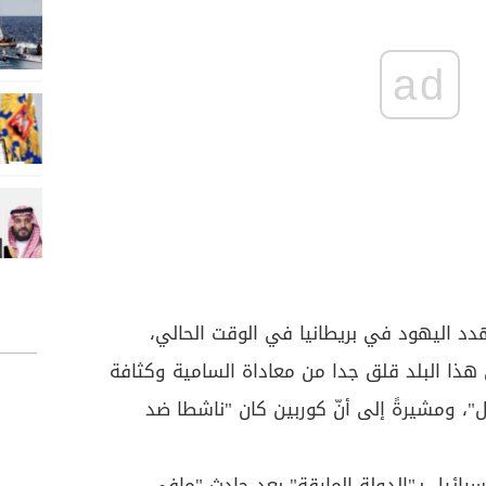
ad
دد اليهود في بريطانيا في الوقت الحالي،
هذا البلد قلق جدا من معاداة السامية وكثافة
 ومشيرةً إلى أنّ كوربين كان "ناشطا ضد
ائيل بـ"الدولة المارقة" بعد حادث "مافي