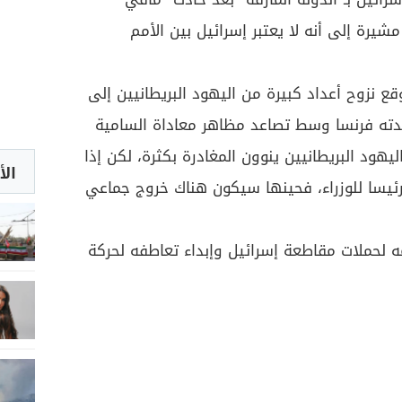
مرة" الدموي في العام 2010، مشيرة إلى أنه لا يعتبر إسرائيل بين الأمم
قع نزوح أعداد كبيرة من اليهود البريطانيين إلى
دته فرنسا وسط تصاعد مظاهر معاداة السامية
ليهود البريطانيين ينوون المغادرة بكثرة، لكن إذا
الأ
رئيسا للوزراء، فحينها سيكون هناك خروج جماعي
ه لحملات مقاطعة إسرائيل وإبداء تعاطفه لحركة