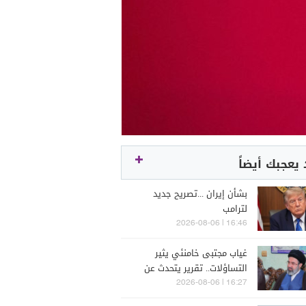
يعجبك أيضاً
بشأن إيران ...تصريح جديد
لترامب
16:46 | 2026-08-06
غياب مجتبى خامنئي يثير
التساؤلات.. تقرير يتحدث عن
تدهور صحته
16:27 | 2026-08-06