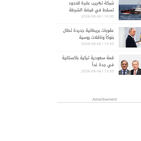
شبكة تهريب عابرة للحدود
تسقط في قبضة الشرطة
الإيطالية
16:00 | 2026-08-06
عقوبات بريطانية جديدة تطال
بنوكاً وناقلات روسية
15:45 | 2026-08-06
قمة سعودية تركية باكستانية
في جدة غداً
15:35 | 2026-08-06
Advertisement