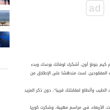
ad
يم كيم جونغ أون، أشكرك لوفائك بوعدك وبدء
ماء المفقودين. لست مندهشا على الإطلاق من
لطيب وأتطلع لمقابلتك قريبا"، دون ذكر المزيد
ات، الأربعاء، في مراسم مهيبة، وشكرت كوريا