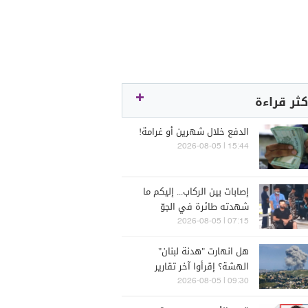
كثر قراءة
الدفع خلال شهرين أو غرامة!
15:44 | 2026-08-05
إصابات بين الركاب... إليكم ما
شهدته طائرة في الجوّ
07:15 | 2026-08-05
هل انهارت "هدنة لبنان"
الهشة؟ إقرأوا آخر تقارير
إسرائيلية
09:30 | 2026-08-05