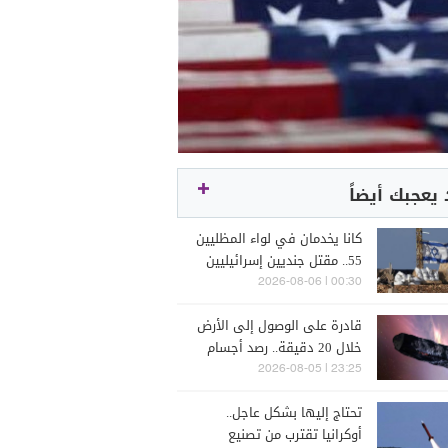
يعجبك أيضاً
كانا يخدمان في لواء المظليين
55.. مقتل جنديين إسرائيليين
بعبوة ناسفة في جنوب لبنان
00:30 | 2026-08-06
قادرة على الوصول إلى الأرض
خلال 20 دقيقة.. رصد أجسام
غامضة قرب القمر!
23:25 | 2026-08-05
تحتاج إليها بشكل عاجل..
أوكرانيا تقترب من تصنيع