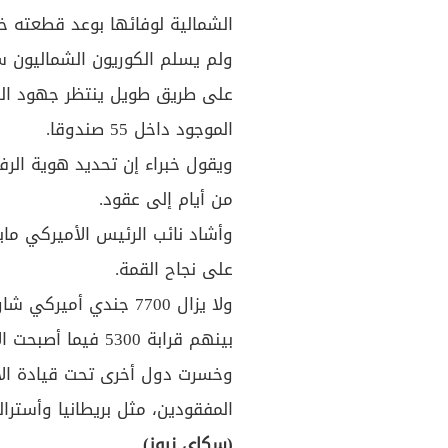
الشمالية لوفائها بوعد قطعته خ
ولم يسلم الكوريون الشماليون 
على طريق طويل ينتظر جهود الج
الموجود داخل 55 صندوقا.
ويقول خبراء إن تحديد هوية الر
من أيام إلى عقود.
وأشاد نائب الرئيس الأميركي ماي
على نجاح القمة.
ولا يزال 7700 جندي أ
بينهم قرابة 5300 فيما أصبحت الآن كوريا الشمالية.
وخسرت دول أخرى تحت قيادة الأم
المفقودين، مثل بريطانيا وأسترالي
(سكاي نيوز)