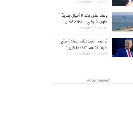
صواريخ "باتريوت"
23:22 | 2026-08-05
وقعا على بعد 9 أميال بحرية
جنوب شرقي سلطنة عُمان..
انفجاران أثناء مرور ناقلة نفط
23:18 | 2026-08-05
في هرمز
ترامب: المحادثات لإعادة فتح
هرمز تشهد "تقدما كبيرا"..
والإعلان قريب
23:06 | 2026-08-05
Advertisement