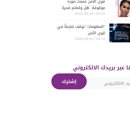
قوى الأمن عممت صورة
موقوفة.. هل وقعتم ضحية
أعمالها؟
05:24 | 2026-08-05
"المعلومات" توقف ضابطاً في
قوى الأمن
03:14 | 2026-08-05
نا عبر بريدك الالكتروني
إشترك