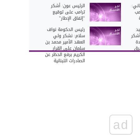
اني:
الرئيس عون: أشكر
مب
ترامب على توقيع
"إتفاق الإطار"
د
رئيس الحكومة نواف
أشكر
سلام: نشكر ولي
دة
العهد الأمير محمد بن
رق
سلمان على القرار
الكريم برفع الحظر عن
الصادرات اللبنانية
ad