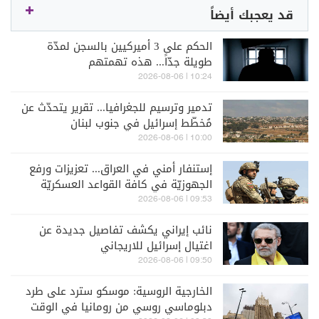
قد يعجبك أيضاً
الحكم على 3 أميركيين بالسجن لمدّة
طويلة جدّاً... هذه تهمتهم
10:24 | 2026-08-06
تدمير وترسيم للجغرافيا... تقرير يتحدّث عن
مُخطّط إسرائيل في جنوب لبنان
10:00 | 2026-08-06
إستنفار أمني في العراق... تعزيزات ورفع
الجهوزيّة في كافة القواعد العسكريّة
09:53 | 2026-08-06
نائب إيراني يكشف تفاصيل جديدة عن
اغتيال إسرائيل للاريجاني
09:50 | 2026-08-06
الخارجية الروسية: موسكو سترد على طرد
دبلوماسي روسي من رومانيا في الوقت