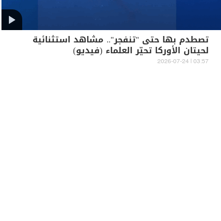
تصطدم بها حتى "تنفجر".. مشاهد استثنائية
لحيتان الأوركا تحيّر العلماء (فيديو)
03:57 | 2026-07-24