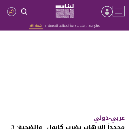
تصفّح بدون إعلانات واقرأ المقالات الحصرية
|
اشترك الآن
Advertisement
عربي-دولي
مجدداً الارهاب يضرب كابول.. والضحية: 3