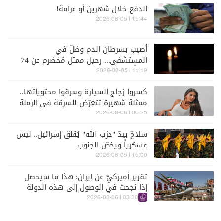
الدفع خلال شهرين أو غرامة!
15:44 | 2026-08-05
أُصيب بسرطان الدم وظلّ في
المستشفى... رحيل ممثل مُخضرم عن 74
عاماً
11:19 | 2026-08-05
كسروا زجاج السيارة وسرقوا محتوياتها..
ممثلة شهيرة تتعرّض للسرقة في الرملة
البيضاء (فيديو)
00:25 | 2026-08-06
سلاحٌ بيدّ "حزب الله" يُقلق إسرائيل.. ليس
عسكرياً ويخصّ الجنوب
15:00 | 2026-08-05
تقرير أميركيّ عن إيران: هذا ما سيحصل
إذا نجحت في الوصول إلى هذه الدولة
الآسيويّة
03:30 | 2026-08-06