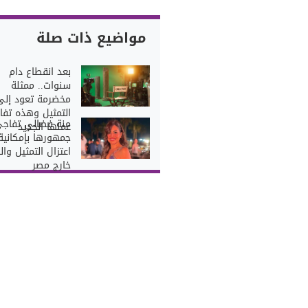
مواضيع ذات صلة
بعد انقطاع دام
سنوات.. ممثلة
مخضرمة تعود إلى
التمثيل وهذه تفا
منة فضالي تفاج
عملها الجديد
جمهورها بإمكانية
اعتزال التمثيل وا
خارج مصر