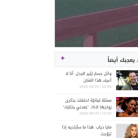
يعجبك أيضاً
وائل جسار يُثير الجدل: أنا لا
أعرف هذا الفنان
23:00 | 2026-08-05
ممثلة لبنانيّة احتفلت بذكرى
زواجها الـ26: "بعدني بختارك"
16:02 | 2026-08-05
مايا دياب: هذا ما سأرتديه إذا
تزوّجت