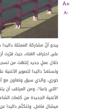
A+
A-
يبدو أنّ مشاركة الممثلة داليدا
على احتراف الغناء، حيث قرّرت أ
خلال عملٍ جديد إنتهت من تسجيل
وتستعدّ داليدا لتصوير الأغنية ع
خوري، والذي سبق وتعاون مع أبرز
"اللي باعنا"، ومن المرتقب أن يت
الأغنية الجديدة من كلمات الشاع
ميشال فاضل، وتتكتّم داليدا عن 