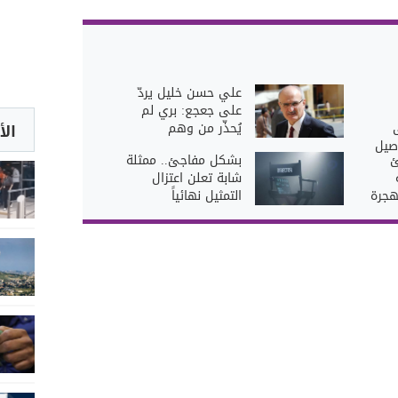
علي حسن خليل يردّ
على جعجع: بري لم
يُحذّر من وهم
الأ
صيل
ئ
بشكل مفاجئ.. ممثلة
شابة تعلن اعتزال
لهجرة
التمثيل نهائياً