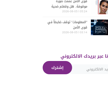
قوى الأمن عممت صورة
موقوفة.. هل وقعتم ضحية
أعمالها؟
05:24 | 2026-08-05
"المعلومات" توقف ضابطاً في
قوى الأمن
03:14 | 2026-08-05
نا عبر بريدك الالكتروني
إشترك