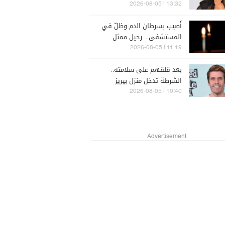
13:32 | 2026-08-05
أُصيب بسرطان الدم وظلّ في
المستشفى... رحيل ممثل
مُخضرم عن 74 عاماً
11:19 | 2026-08-05
بعد قلقهم على سلامته..
الشرطة تدخل منزل بيريز
هيلتون
10:40 | 2026-08-05
Advertisement