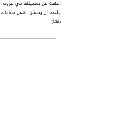
انتهت من تسجيلها في بيروت، وت
واعدةً أن يتضمّن العمل مفاجأة.
(لها)