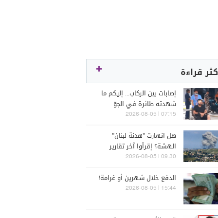
كثر قراءة
إصابات بين الركاب... إليكم ما
شهدته طائرة في الجوّ
07:15 | 2026-08-05
هل انهارت "هدنة لبنان"
الهشة؟ إقرأوا آخر تقارير
إسرائيلية
09:30 | 2026-08-05
الدفع خلال شهرين أو غرامة!
15:44 | 2026-08-05