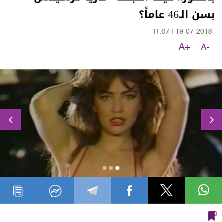
بسن الـ46 عاماً؟
11:07
|
19-07-2018
A+
A-