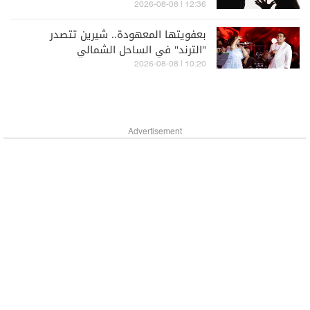
حياتها!
12:36 | 2026-08-08
بعفويتها المعهودة.. شيرين تتصدر
"الترند" في الساحل الشمالي
10:20 | 2026-08-08
Advertisement