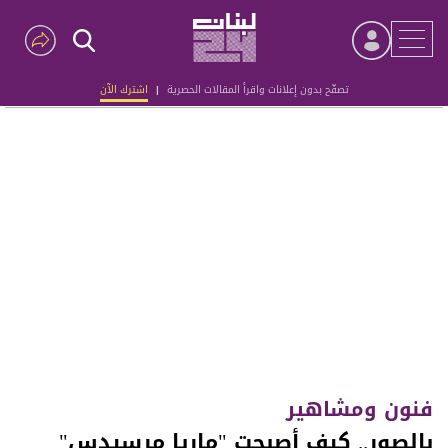
تصفّح بدون إعلانات واقرأ المقالات الحصرية
|
اشترك الآن
Advertisement
فنون ومشاهير
بالصور.. كيف أصبحت "ماريا مرسيدس"