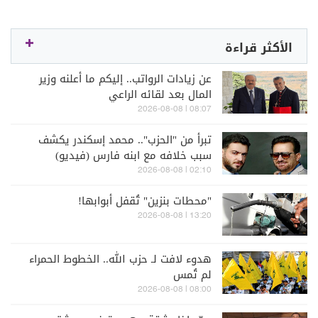
الأكثر قراءة
عن زيادات الرواتب.. إليكم ما أعلنه وزير
المال بعد لقائه الراعي
08:07 | 2026-08-08
تبرأ من "الحزب".. محمد إسكندر يكشف
سبب خلافه مع ابنه فارس (فيديو)
02:10 | 2026-08-08
"محطات بنزين" تُقفل أبوابها!
13:20 | 2026-08-08
هدوء لافت لـ حزب الله.. الخطوط الحمراء
لم تُمس
08:00 | 2026-08-08