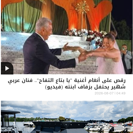
رقص على أنغام أغنية "يا بتاع التفاح".. فنان عربي
شهير يحتفل بزفاف ابنته (فيديو)
04:49 | 2026-08-07