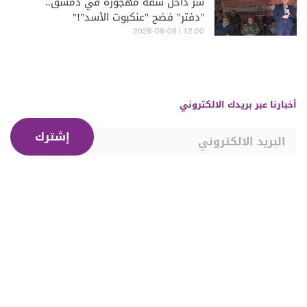
سرّ داخل شقة مهجورة في دمشق..
"دفتر" فضح "عنكبوت الأسد"!"
12:00 | 2026-08-08
أخبارنا عبر بريدك الالكتروني
إشترك