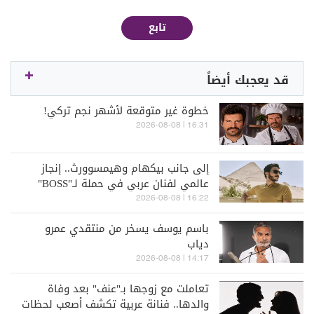
تابع
قد يعجبك أيضاً
خطوة غير متوقعة لأشهر نجم تركي!
16:31 | 2026-08-08
إلى جانب بيكهام وهيمسوورث.. إنجاز
عالمي لفنان عربي في حملة لـ"BOSS"
(صور)
16:22 | 2026-08-08
باسم يوسف يسخر من منتقدي عمرو
دياب
14:17 | 2026-08-08
تعاملت مع زوجها بـ"عنف" بعد وفاة
والدها.. فنانة عربية تكشف أصعب لحظات