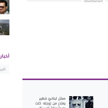
Advertisement
أخبار
ممثل لبنانيّ شهير
يعتذر من زوجته: كنت