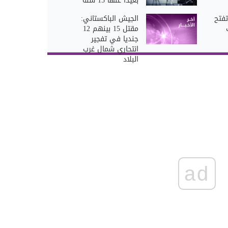
بعيداً عنها 15 سنة
تفتح
الجيش الباكستاني:
مقتل 15 بينهم 12
جنديا في تفجير
انتحاري شمال غرب
البلاد
ad