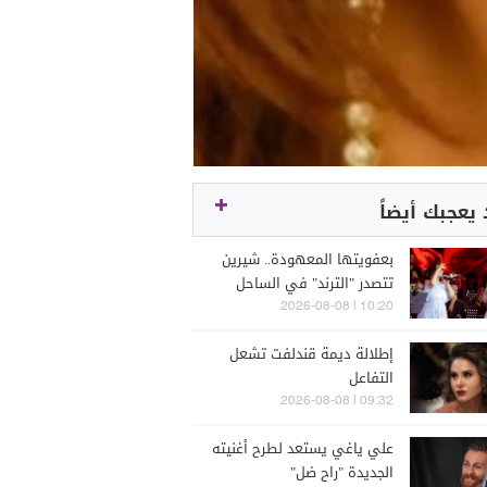
يعجبك أيضاً
بعفويتها المعهودة.. شيرين
تتصدر "الترند" في الساحل
الشمالي
10:20 | 2026-08-08
إطلالة ديمة قندلفت تشعل
التفاعل
09:32 | 2026-08-08
علي ياغي يستعد لطرح أغنيته
الجديدة "راح ضل"