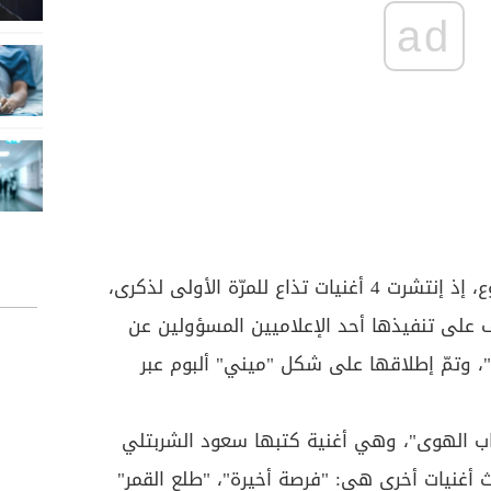
ad
والمفاجأة كانت منذ قرابة الأسبوع، إذ إنتشرت 4 أغنيات تذاع للمرّة الأولى لذكرى،
 على تنفيذها أحد الإعلاميين المسؤولين عن
، وتمّ إطلاقها على شكل "ميني" ألبوم عبر
ذاب الهوى"، وهي أغنية كتبها سعود الشربتلي
 أغنيات أخرى هي: "فرصة أخيرة"، "طلع القمر"