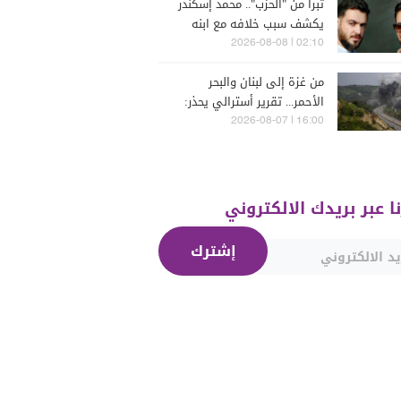
تبرأ من "الحزب".. محمد إسكندر
يكشف سبب خلافه مع ابنه
فارس (فيديو)
02:10 | 2026-08-08
من غزة إلى لبنان والبحر
الأحمر... تقرير أسترالي يحذر:
الشرق الأوسط يدخل أخطر
16:00 | 2026-08-07
مراحله
نا عبر بريدك الالكتروني
إشترك