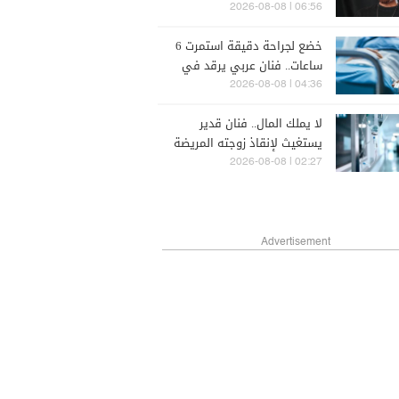
06:56 | 2026-08-08
خضع لجراحة دقيقة استمرت 6
ساعات.. فنان عربي يرقد في
المستشفى تحت العناية
04:36 | 2026-08-08
المُشددة (صورة)
لا يملك المال.. فنان قدير
يستغيث لإنقاذ زوجته المريضة
(صورة)
02:27 | 2026-08-08
Advertisement