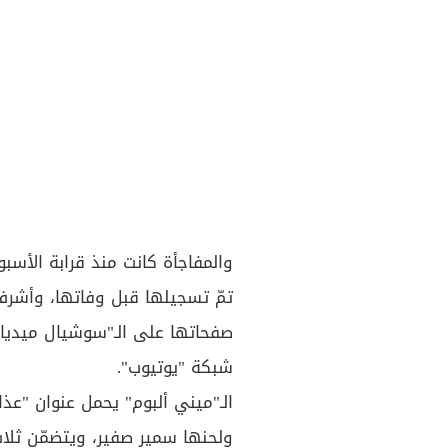
تمّ تسجيلها قبل وفاتها، وأشرف
صفحاتها على الـ"سوشيال ميديا"
شبكة "يوتيوب".
الـ"ميني ألبوم" يحمل عنوان "ع
ولحنها سمير صفير، ويتضمّن ثلاث