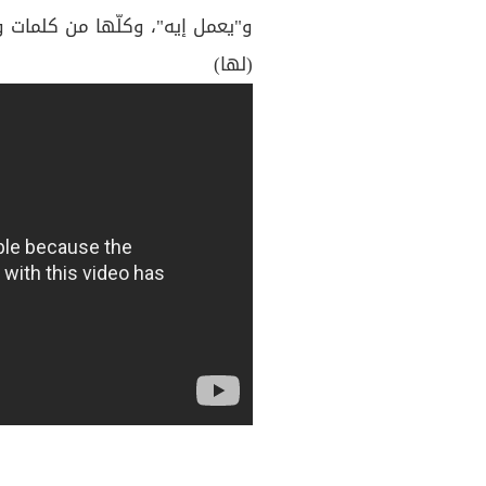
و"يعمل إيه"، وكلّها من كلمات و
(لها)