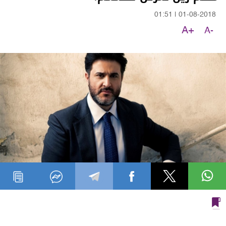
01:51
|
01-08-2018
A+
A-