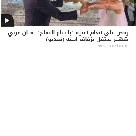
رقص على أنغام أغنية "يا بتاع التفاح".. فنان عربي
شهير يحتفل بزفاف ابنته (فيديو)
04:49 | 2026-08-07