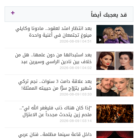
قد يعجبك أيضاً
بعد انتظار امتد لعقود.. مادونا وكايلي
مينوغ تجتمعان في أغنية واحدة
04:51 | 2026-08-09
بعد استبدالها من دون علمها.. هل من
خلاف بين نادين الراسي وسيرين عبد
النور؟
04:02 | 2026-08-09
بعد علاقة دامت 3 سنوات.. نجم تركي
شهير يتزوّج سرًّا من حبيبته الممثلة!
03:33 | 2026-08-09
"إذا كان هناك ذنب فليغفر الله لي"..
ملحم زين يتحدث مجدداً عن الاعتزال
(فيديو)
03:14 | 2026-08-09
داخل قاعة سينما مظلمة.. فنان عربي