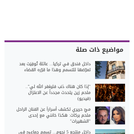
مواضيع ذات صلة
داخل فندق في تركيا... عائلة تُوفِيَت بعد
تعرّضها للتسمم وهذا ما قرّره القضاء
"إذا كان هناك ذنب فليغفر الله لي"..
ملحم زين يتحدث مجدداً عن الاعتزال
(فيديو)
ميّ حريري تكشف أسراراً عن الفنان الراحل
ملحم بركات: هكذا خانني مع إحدى
"الشهيرات"
داخل منتجع 5 نجوم... تسمم جماعيّ في