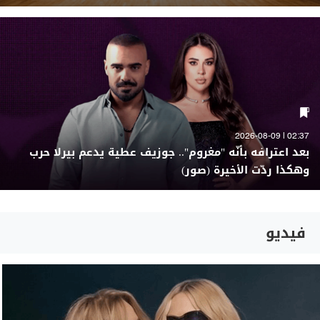
02:37 | 2026-08-09
بعد اعترافه بأنّه "مغروم".. جوزيف عطية يدعم بيرلا حرب
وهكذا ردّت الأخيرة (صور)
فيديو