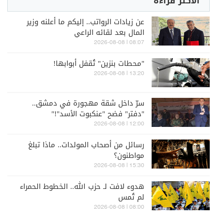
الأكثر قراءة
عن زيادات الرواتب.. إليكم ما أعلنه وزير
المال بعد لقائه الراعي
08:07 | 2026-08-08
"محطات بنزين" تُقفل أبوابها!
13:20 | 2026-08-08
سرّ داخل شقة مهجورة في دمشق..
"دفتر" فضح "عنكبوت الأسد"!"
12:00 | 2026-08-08
رسائل من أصحاب المولدات.. ماذا تبلغ
مواطنون؟
15:30 | 2026-08-08
هدوء لافت لـ حزب الله.. الخطوط الحمراء
لم تُمس
08:00 | 2026-08-08