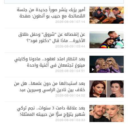
أمير يزبك ينشر صوراً جديدة من جلسة
المُصالحة مع حبيب بو أنطون: صفحة
الخلاف طُوِيَت إلى غير رجعة
07:14 | 2026-08-09
عن إنفصاله عن "شروق" وحفل طلاق
الأخيرة... ماذا قال "دكتور فود"؟
05:44 | 2026-08-09
بعد انتظار امتد لعقود.. مادونا وكايلي
مينوغ تجتمعان في أغنية واحدة
04:51 | 2026-08-09
بعد استبدالها من دون علمها.. هل من
خلاف بين نادين الراسي وسيرين عبد
النور؟
04:02 | 2026-08-09
بعد علاقة دامت 3 سنوات.. نجم تركي
شهير يتزوّج سرًّا من حبيبته الممثلة!
03:33 | 2026-08-09