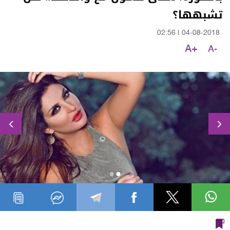
تشبهها؟
02:56
|
04-08-2018
A+
A-