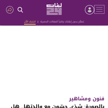
تصفّح بدون إعلانات واقرأ المقالات الحصرية
|
اشترك الآن
Advertisement
فنون ومشاهير
بالصورة: شذى حسّون مع والدتها.. هل