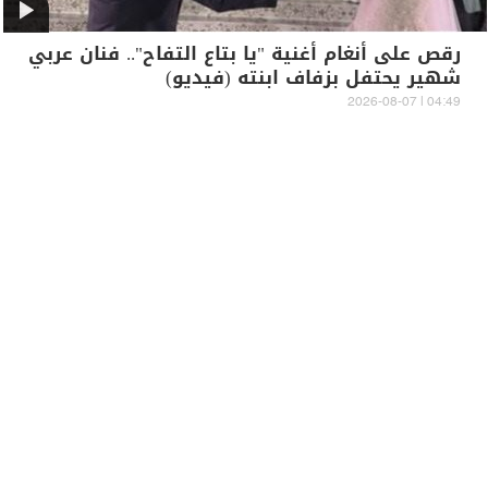
رقص على أنغام أغنية "يا بتاع التفاح".. فنان عربي
شهير يحتفل بزفاف ابنته (فيديو)
04:49 | 2026-08-07