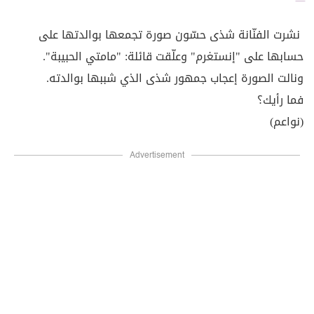
نشرت الفنّانة شذى حسّون صورة تجمعها بوالدتها على
حسابها على "إنستغرم" وعلّقت قائلة: "مامتي الحبيبة".
ونالت الصورة إعجاب جمهور شذى الذي شببها بوالدته.
فما رأيك؟
(نواعم)
Advertisement