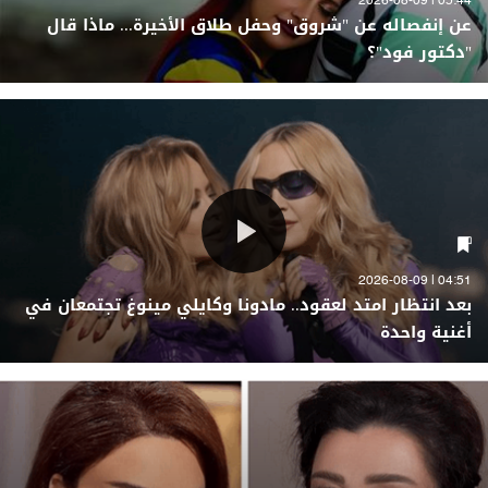
05:44 | 2026-08-09
عن إنفصاله عن "شروق" وحفل طلاق الأخيرة... ماذا قال
"دكتور فود"؟
04:51 | 2026-08-09
بعد انتظار امتد لعقود.. مادونا وكايلي مينوغ تجتمعان في
أغنية واحدة