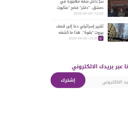
سرّ داخل شقة مهجورة في
دمشق.. "دفتر" فضح "عنكبوت
الأسد"!"
12:00 | 2026-08-08
تقرير إسرائيلي دعا إلى قصف
بيروت "بقوة".. هذا ما كشفه
03:30 | 2026-08-09
نا عبر بريدك الالكتروني
إشترك