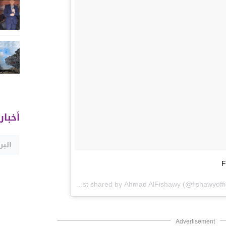
أخبار
A post shared by
Ahmad AlFishawy
(@fishawyoffi
Advertisement