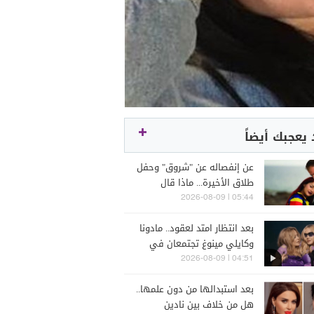
يعجبك أيضاً
عن إنفصاله عن "شروق" وحفل
طلاق الأخيرة... ماذا قال
"دكتور فود"؟
05:44 | 2026-08-09
بعد انتظار امتد لعقود.. مادونا
وكايلي مينوغ تجتمعان في
أغنية واحدة
04:51 | 2026-08-09
بعد استبدالها من دون علمها..
هل من خلاف بين نادين