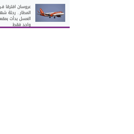
عروسان افترقا ف
المطار.. رحلة شهر
العسل بدأت بمقع
واحد فقط