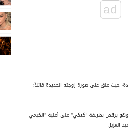
ad
ة، حيث علق على صورة زوجته الجديدة قائلاً:
وهو يرقص بطريقة "كيكي" على أغنية "الكيمي
د العزيز.