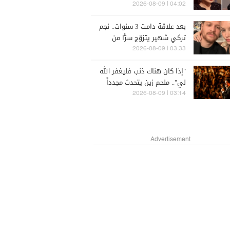
الراسي وسيرين عبد النور؟
04:02 | 2026-08-09
بعد علاقة دامت 3 سنوات.. نجم
تركي شهير يتزوّج سرًّا من
حبيبته الممثلة!
03:33 | 2026-08-09
"إذا كان هناك ذنب فليغفر الله
لي".. ملحم زين يتحدث مجدداً
عن الاعتزال (فيديو)
03:14 | 2026-08-09
Advertisement