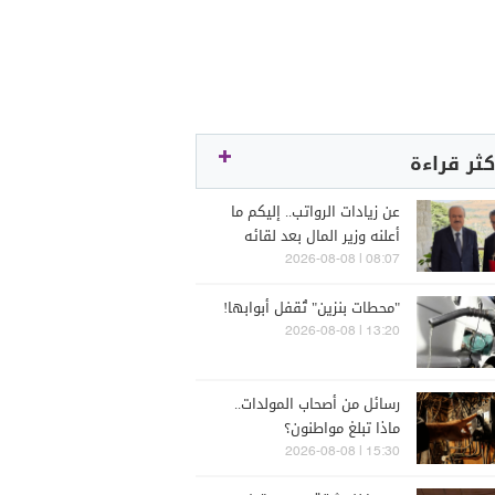
كثر قراءة
عن زيادات الرواتب.. إليكم ما
أعلنه وزير المال بعد لقائه
الراعي
08:07 | 2026-08-08
"محطات بنزين" تُقفل أبوابها!
13:20 | 2026-08-08
رسائل من أصحاب المولدات..
ماذا تبلغ مواطنون؟
15:30 | 2026-08-08