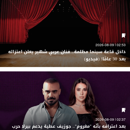
02:53 | 2026-08-09
داخل قاعة سينما مظلمة.. فنان عربي شهير يعلن اعتزاله
بعد 30 عامًا! (فيديو)
02:37 | 2026-08-09
بعد اعترافه بأنّه "مغروم".. جوزيف عطية يدعم بيرلا حرب