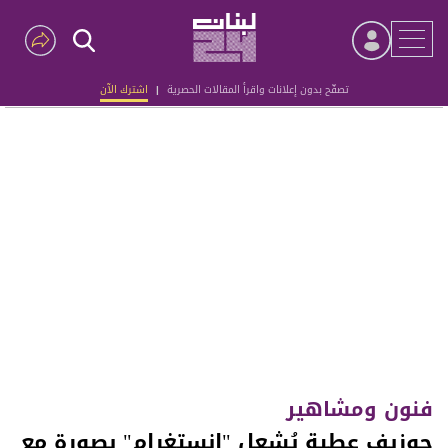
تصفّح بدون إعلانات واقرأ المقالات الحصرية
|
اشترك الآن
Advertisement
فنون ومشاهير
جوزيف عطية يُشعِل "انستغرام" بصورة مع