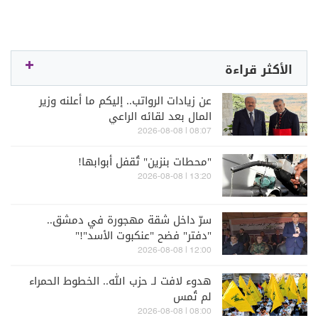
الأكثر قراءة
عن زيادات الرواتب.. إليكم ما أعلنه وزير
المال بعد لقائه الراعي
08:07 | 2026-08-08
"محطات بنزين" تُقفل أبوابها!
13:20 | 2026-08-08
سرّ داخل شقة مهجورة في دمشق..
"دفتر" فضح "عنكبوت الأسد"!"
12:00 | 2026-08-08
هدوء لافت لـ حزب الله.. الخطوط الحمراء
لم تُمس
08:00 | 2026-08-08