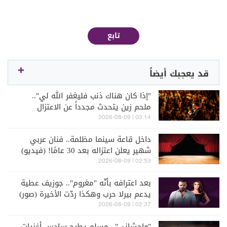
تابع
قد يعجبك أيضاً
"إذا كان هناك ذنب فليغفر الله لي"..
ملحم زين يتحدث مجدداً عن الاعتزال
(فيديو)
03:14 | 2026-08-09
داخل قاعة سينما مظلمة.. فنان عربي
شهير يعلن اعتزاله بعد 30 عامًا! (فيديو)
02:53 | 2026-08-09
بعد اعترافه بأنّه "مغروم".. جوزيف عطية
يدعم بيرلا حرب وهكذا ردّت الأخيرة (صور)
02:37 | 2026-08-09
"واحشاني".. مسلم يطرح سادس أغنيات