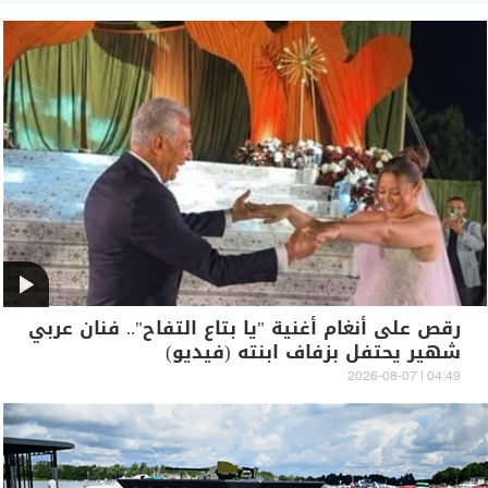
رقص على أنغام أغنية "يا بتاع التفاح".. فنان عربي
شهير يحتفل بزفاف ابنته (فيديو)
04:49 | 2026-08-07