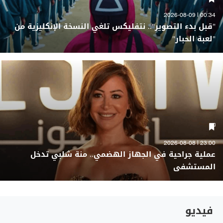
00:34 | 2026-08-09
"قبل بدء التصوير".. نتفليكس تلغي النسخة الإنكليزية من
"لعبة الحبار"
23:00 | 2026-08-08
عملية جراحية في الجهاز الهضمي.. منة شلبي تدخل
المستشفى
فيديو