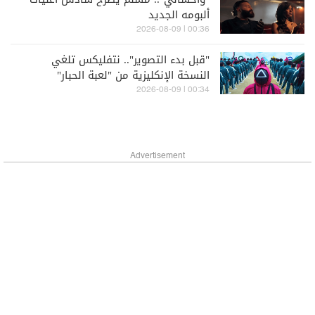
ألبومه الجديد
00:36 | 2026-08-09
"قبل بدء التصوير".. نتفليكس تلغي
النسخة الإنكليزية من "لعبة الحبار"
00:34 | 2026-08-09
Advertisement