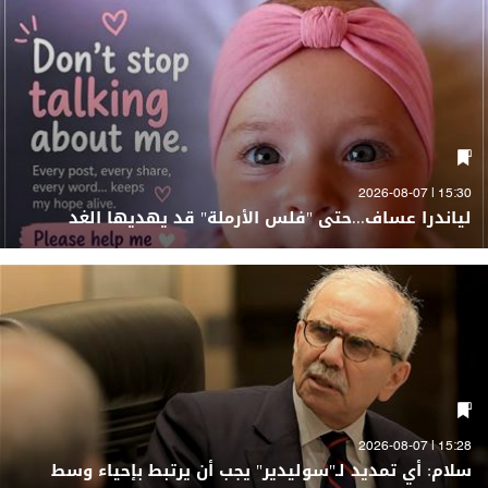
15:30 | 2026-08-07
لياندرا عساف...حتى "فلس الأرملة" قد يهديها الغد
15:28 | 2026-08-07
سلام: أي تمديد لـ"سوليدير" يجب أن يرتبط بإحياء وسط