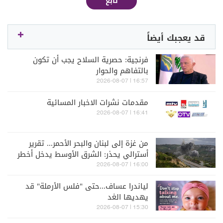
تابع
قد يعجبك أيضاً
فرنجية: حصرية السلاح يجب أن تكون
بالتفاهم والحوار
16:57 | 2026-08-07
مقدمات نشرات الاخبار المسائية
16:41 | 2026-08-07
من غزة إلى لبنان والبحر الأحمر... تقرير
أسترالي يحذر: الشرق الأوسط يدخل أخطر
مراحله
16:00 | 2026-08-07
لياندرا عساف...حتى "فلس الأرملة" قد
يهديها الغد
15:30 | 2026-08-07