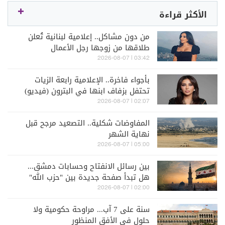
الأكثر قراءة
من دون مشاكل.. إعلامية لبنانية تُعلن
طلاقها من زوجها رجل الأعمال
03:42 | 2026-08-07
بأجواء فاخرة.. الإعلامية رابعة الزيات
تحتفل بزفاف ابنها في البترون (فيديو)
02:07 | 2026-08-07
المفاوضات شكلية.. التصعيد مرجح قبل
نهاية الشهر
05:00 | 2026-08-07
بين رسائل الانفتاح وحسابات دمشق...
هل تبدأ صفحة جديدة بين "حزب الله"
وسوريا - الشرع؟
02:00 | 2026-08-07
سنة على 7 آب... مراوحة حكومية ولا
حلول في الأفق المنظور