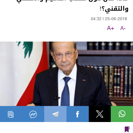
والتقني؟!
04:32
|
25-06-2018
A+
A-