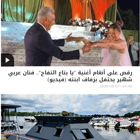
رقص على أنغام أغنية "يا بتاع التفاح".. فنان عربي
شهير يحتفل بزفاف ابنته (فيديو)
04:49 | 2026-08-07