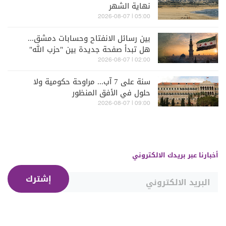
نهاية الشهر
05:00 | 2026-08-07
بين رسائل الانفتاح وحسابات دمشق...
هل تبدأ صفحة جديدة بين "حزب الله"
وسوريا - الشرع؟
02:00 | 2026-08-07
سنة على 7 آب... مراوحة حكومية ولا
حلول في الأفق المنظور
09:00 | 2026-08-07
أخبارنا عبر بريدك الالكتروني
إشترك