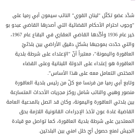
شدَّد عضو تكتّل "لبنان القوي" النائب سيمون أبي رميا على
"وجوب احترام الأحكام القضائية التي أصدرها القاضي عبدو بو
خير عام 1936 وأكّدها القاضي العقاري في البقاع عام 1967،
والتي حدّدت بموجبها بشكلٍ دقيق الأراضي بين بلدَتَيْ
العاقورة واليمونة"، معتبراً أنّ "الإعتداء على شرطة بلدية
العاقورة هو إعتداء على الدولة اللبنانية وعلى القضاء
المختص التعامل معه على هذا الأساس".
وتابع أبي رميا من فرنسا مع كلّ من رئيس بلدية العاقورة
منصور وهبي والنائب شامل روكز مجريات الأحداث المتسارعة
بين بلدتي العاقورة واليمونة، وكان قد اتصل بالمدعية العامة
القاضية غادة عون لأخذ الإجراءات القانونية اللازمة بحق
المعتدين على شرطة بلدية العاقورة، كما تواصل مع قيادة
الجيش لمنع حصول أيّ خلل امني بين البلدتين.