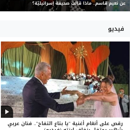
عن نعيم قاسم.. ماذا قالت صحيفة إسرائيليّة؟
فيديو
رقص على أنغام أغنية "يا بتاع التفاح".. فنان عربي
شهير يحتفل بزفاف ابنته (فيديو)