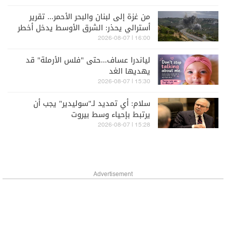
من غزة إلى لبنان والبحر الأحمر... تقرير
أسترالي يحذر: الشرق الأوسط يدخل أخطر
مراحله
16:00 | 2026-08-07
لياندرا عساف...حتى "فلس الأرملة" قد
يهديها الغد
15:30 | 2026-08-07
سلام: أي تمديد لـ"سوليدير" يجب أن
يرتبط بإحياء وسط بيروت
15:28 | 2026-08-07
Advertisement