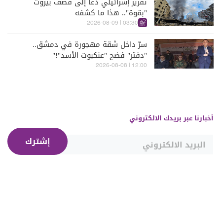
تقرير إسرائيلي دعا إلى قصف بيروت
"بقوة".. هذا ما كشفه
03:30 | 2026-08-09
سرّ داخل شقة مهجورة في دمشق..
"دفتر" فضح "عنكبوت الأسد"!"
12:00 | 2026-08-08
أخبارنا عبر بريدك الالكتروني
إشترك