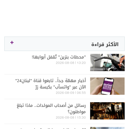
الأكثر قراءة
"محطات بنزين" تُقفل أبوابها!
13:20 | 2026-08-08
أخبار مهمّة جداً.. تابعوا قناة "لبنان24"
الآن عبر "واتسآب" بكبسة زرّ
06:55 | 2026-08-09
رسائل من أصحاب المولدات.. ماذا تبلغ
مواطنون؟
15:30 | 2026-08-08