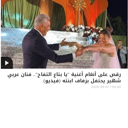
رقص على أنغام أغنية "يا بتاع التفاح".. فنان عربي
شهير يحتفل بزفاف ابنته (فيديو)
04:49 | 2026-08-07