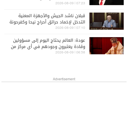
07:23 | 2026-08-09
قبلان ناشد الجيش والأجهزة المعنية
التدخل لإخماد حرائق أحراج نيحا وكفرحونة
والبقاع الغربي
07:10 | 2026-08-09
عودة: العالم يحتاج اليوم إلى مسؤولين
وقادة يعتبرون وجودهم في أي مركز من
أجل الخدمة لا الإستغلال
06:58 | 2026-08-09
Advertisement