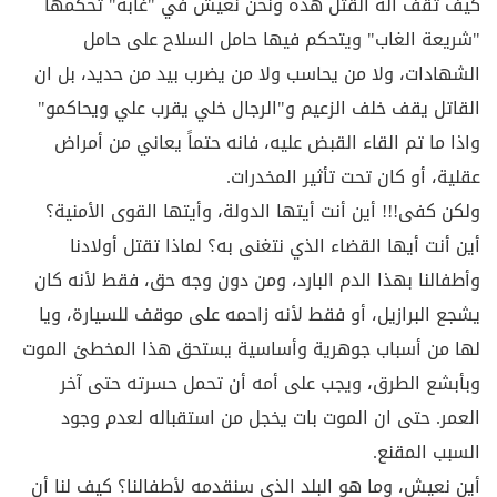
كيف تقف آلة القتل هذه ونحن نعيش في "غابة" تحكمها
"شريعة الغاب" ويتحكم فيها حامل السلاح على حامل
الشهادات، ولا من يحاسب ولا من يضرب بيد من حديد، بل ان
القاتل يقف خلف الزعيم و"الرجال خلي يقرب علي ويحاكمو"
واذا ما تم القاء القبض عليه، فانه حتماً يعاني من أمراض
عقلية، أو كان تحت تأثير المخدرات.
ولكن كفى!!! أين أنت أيتها الدولة، وأيتها القوى الأمنية؟
أين أنت أيها القضاء الذي نتغنى به؟ لماذا تقتل أولادنا
وأطفالنا بهذا الدم البارد، ومن دون وجه حق، فقط لأنه كان
يشجع البرازيل، أو فقط لأنه زاحمه على موقف للسيارة، ويا
لها من أسباب جوهرية وأساسية يستحق هذا المخطئ الموت
وبأبشع الطرق، ويجب على أمه أن تحمل حسرته حتى آخر
العمر. حتى ان الموت بات يخجل من استقباله لعدم وجود
السبب المقنع.
أين نعيش، وما هو البلد الذي سنقدمه لأطفالنا؟ كيف لنا أن