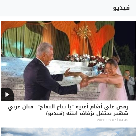
فيديو
رقص على أنغام أغنية "يا بتاع التفاح".. فنان عربي
شهير يحتفل بزفاف ابنته (فيديو)
04:49 | 2026-08-07