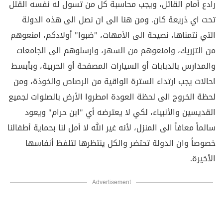
رادع أمام القاتل، ويجب محاسبة كل من تسول له نفسه القتل
تحت اي ذريعة كان. ومن هنا الى ان نصل الى هذه الدولة
التي نتمناها، نصيحة الى الأمهات، "ضبوا" أولادكم، امنعوهم
من التزريك، وامنعوهم من السهر، وارسلوهم الى الجامعات
والمدارس بالدبابات أو السيارات المصفحة أو الحربية، وبأبسط
احالات يجب ارتداء السترة الواقية من الرصاص والخوذة، ومن
لحظة الخروج الى لحظة العودة امطروا الأرض بالصلوات لجميع
القديسين والأنبياء، لكي لا يعترضه أي "ابن حرام" ويعود
سالماً معافاً الى المنزل، لأنه غير الله لا أمل لنا بحماية أطفالنا
خصوصاً وان الدولة تحتضر والكل ينتظرها لتلفظ أنفاسها
الأخيرة.
Advertisement