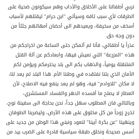
نربي أطفالنا على الأخلاق والآداب وهم سيكونون ضحية على
الطرقات لأي سبب تافه وسيأتي "ابن حرام" ليقتلهم لأسباب
أسخف من سخيفة، ويعيدهم الى أحضان أمهاتهم جثثاً من
دون وجه حق.
عذراً يا أطفالي، فأنا لم أتمكن حتى الساعة من اخراجكم من
هذه "المزرعة" التي نعيش فيها، وابعادكم عن آلة القتل
المتنقلة يومياً، والذهاب بكم الى بلد يحترمكم ويؤمن لكم
الأمان الذي بتنا نفتقده في وطننا الأم. هذا البلد لم يعد لنا،
لا مكان "للاوادم" فيه، وهو لم يعد ينفع فيه الاصلاح، لأن
العطار لا يصلح ما أفسده الدهر والفساد المستشري،
وبالتالي فان المطلوب سهل جداً، نحن بحاجة الى سفينة نوح،
تخرج زوجاً من كل مخلوق على هذه الأرض، وليضربنا الطوفان
وينهينا "عن بكرة أبينا" لنعود ونبني هذا الوطن من جديد على
أسس صحيحة ونخلق طبقة سياسية قادرة على الضرب بيد من