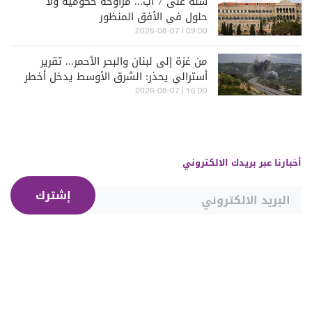
سنة على 7 آب... مراوحة حكومية ولا
حلول في الأفق المنظور
09:00 | 2026-08-07
من غزة إلى لبنان والبحر الأحمر... تقرير
أسترالي يحذر: الشرق الأوسط يدخل أخطر
مراحله
16:00 | 2026-08-07
أخبارنا عبر بريدك الالكتروني
إشترك