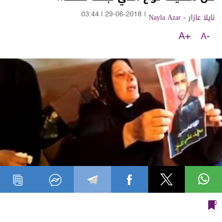
نايلا عازار - Nayla Azar
|
29-06-2018
|
03:44
A+
A-