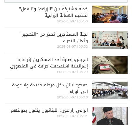
خطة مشتركة بين "الزراعة" و"العمل"
لتنظيم العمالة الزراعية
05:56 | 2026-08-07
لجنة المستأجرين تحذر من "التهجير"
وتُعلن التحرك
05:52 | 2026-08-07
الجيش: إصابة أحد العسكريين إثر غارة
إسرائيلية استهدفت جرافة في المنصوري
(صورة)
05:29 | 2026-08-07
جعجع: لبنان دخل مرحلة جديدة ولا عودة
إلى الوراء
05:16 | 2026-08-07
الراعي زار عون: اللبنانيون يثقون بدولتهم
05:01 | 2026-08-07