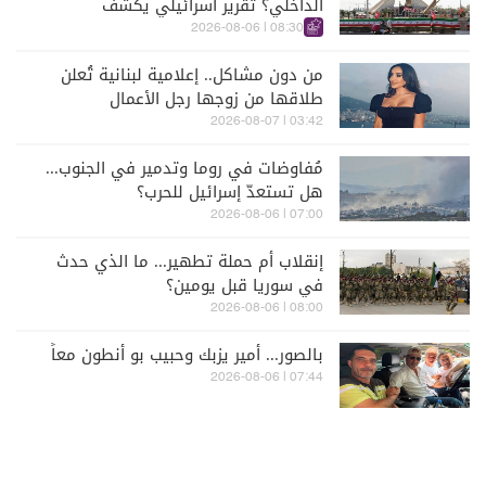
الداخلي؟ تقرير اسرائيلي يكشف
الكواليس
08:30 | 2026-08-06
من دون مشاكل.. إعلامية لبنانية تُعلن
طلاقها من زوجها رجل الأعمال
03:42 | 2026-08-07
مُفاوضات في روما وتدمير في الجنوب...
هل تستعدّ إسرائيل للحرب؟
07:00 | 2026-08-06
إنقلاب أم حملة تطهير... ما الذي حدث
في سوريا قبل يومين؟
08:00 | 2026-08-06
بالصور... أمير يزبك وحبيب بو أنطون معاً
07:44 | 2026-08-06