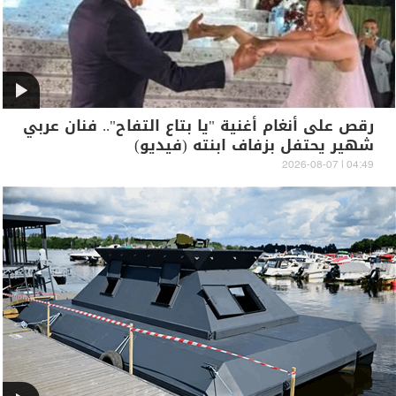
رقص على أنغام أغنية "يا بتاع التفاح".. فنان عربي
شهير يحتفل بزفاف ابنته (فيديو)
04:49 | 2026-08-07