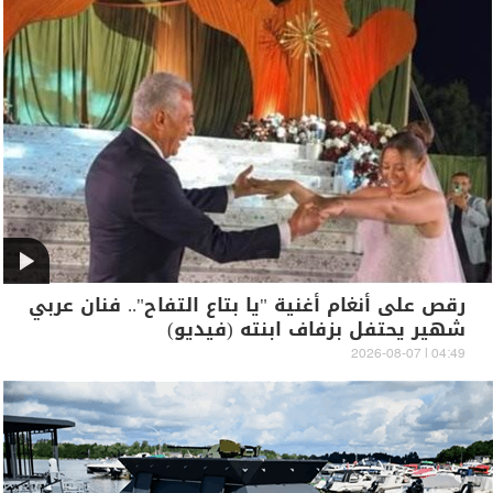
رقص على أنغام أغنية "يا بتاع التفاح".. فنان عربي
شهير يحتفل بزفاف ابنته (فيديو)
04:49 | 2026-08-07