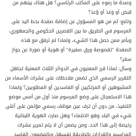
وصحة ما رموه على المكتب الرئاسي؟ هل هناك بينهم من
قبض أو وَعَدَ أو وُعدَ؟
وتابع: ثم من هو المسؤول عن إضافة صفحة بخط اليد على
المرسوم في الطريق ما بين القصرين الحكومي والجمهوري،
وبأمر ممن حصل هذا الشيء، ولماذا لم ترفق مع هذه
الصفحة "تقصوصة ورق صغيرة" أو هوية أو صورة عن جواز
سفر؟
وسأل: لماذا قرر المعنيون في الدوائر الثلاث المعنية تجاهل
التقرير الرسمي الذي تضمن ملاحظات على عشرات الأسماء من
المشبوهين أو المرتكبين أو الفاسدين أو المطلوبين؟ ولماذا
هذا الاستعجال على وضع المرسوم منذ أول من أمس موضع
التنفيذ، من دون أن ترف عين موظف رسمي مؤتمن على أغلى
شيء في البلد وهو الانتماء؟ وهل صارت الهوية اللبنانية
رخيصة إلى هذا الحد، ومن يضمن أن لا يتم تمرير عشرات
المراسيم والقرارات بالطريقة نفسها، وبالمضمون الفاسد