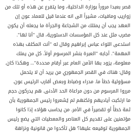
قصر بعبدا مروراً بوزارة الداخلية، وما يتفرع عن هذه أو تلك من
زواريب ومافيات، مشيراً الى انه عندما قيل للعماد عون إن
العهد يجب أن يمتلك من الشجاعة والجرأة ما يجعله أن يكون
مضرب مثل عند كل المؤسسات الدستورية، قال "أنا لها".
استدعى اللواء عباس إبراهيم وقال له "أنت المكلف بهذه
المهمة". أجابه "العبرة بنشر المرسوم أولاً. كل من يملك
معلومة، يزود بها الأمن العام عبر أرقام محددة"... وهكذا كان.
وقال: هناك في القصر الجمهوري من يريد أن لا يتحمل
مسؤولية خطأ ما. مدراء وضباط وبعض أقارب الرئيس عون.
مرروا المرسوم من دون مراعاة الحد الأدنى. هم يدركون حجم
ما ارتكبت أياديهم ولكنهم لم يُشعروا رئيس الجمهورية بأن
ثمة خطأً أو تقصيراً في الأمر. من يحاسب هؤلاء إذا كانوا
مؤتمنين على تقديم كل العناصر والمعطيات التي يضع رئيس
الجمهورية توقيعه عليها؟ هل تأكدوا من قانونية ونزاهة