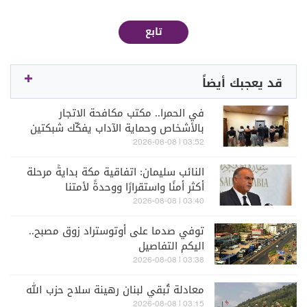
تابع
قد يعجبك أيضاً
في الحمرا.. مكتب مكافحة الاتجار
بالأشخاص وحماية الآداب يفكّك شبكتين
منظّمتين للدعارة ويوقف متورطين
03:52 | 2026-08-08
النائب سليمان: اتفاقية مكة بدايةً مرحلة
أكثر أمنًا واستقرارًا ووحدةً لأمتنا
03:40 | 2026-08-08
توفي صدما على أوتوستراد زوق مصبح..
اليكم التفاصيل
03:38 | 2026-08-08
معادلة تُبقي لبنان رهينة سلاح حزب الله
03:15 | 2026-08-08