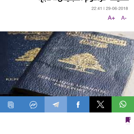
22:41
|
29-06-2018
A+
A-