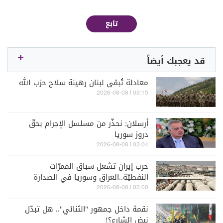
تابع
قد يعجبك أيضاً
معادلة تُبقي لبنان رهينة سلاح حزب الله
03:15 | 2026-08-08
أرسلان: نحذّر من مسلسل الإجرام بحقّ
دروز سوريا
03:04 | 2026-08-08
حرب إيران تشعل سباق الممرّات
النفطيّة..العراق وسوريا في الصدارة
ولبنان على خطّ الفرصة
03:00 | 2026-08-08
نقمة داخل جمهور "الثنائي".. هل تبدّل
نبض الشارع؟!