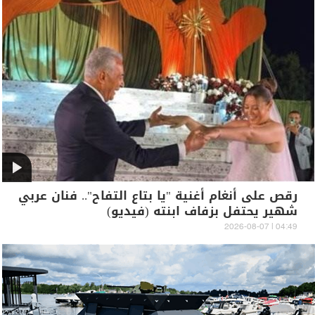
رقص على أنغام أغنية "يا بتاع التفاح".. فنان عربي
شهير يحتفل بزفاف ابنته (فيديو)
04:49 | 2026-08-07