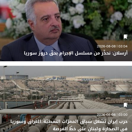
03:04 | 2026-08-08
أرسلان: نحذّر من مسلسل الإجرام بحقّ دروز سوريا
03:00 | 2026-08-08
حرب إيران تشعل سباق الممرّات النفطيّة..العراق وسوريا
في الصدارة ولبنان على خطّ الفرصة