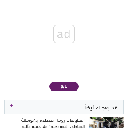
ad
تابع
قد يعجبك أيضاً
"مفاوضات روما" تصطدم بـ"توسعة
المناطق النموذجية" ولا حسم بآلية