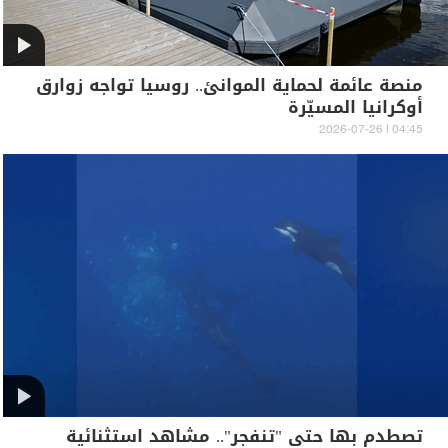
منصة عائمة لحماية الموانئ.. روسيا تواجه زوارق
أوكرانيا المسيّرة
04:45 | 2026-07-26
تصطدم بها حتى "تنفجر".. مشاهد استثنائية