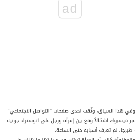
ad
وفي هذا السياق، وثّقت احدى صفحات "التواصل الاجتماعي"
عبر فيسبوك اشكالاً وقعَ بين إمرأة ورجل على اتوستراد جونيه
- طبرجا، لم تعرف أسبابه حتى الساعة.
والمفاجأة كانت أن المرأة ترجّلت من سيارتها وانهالت على