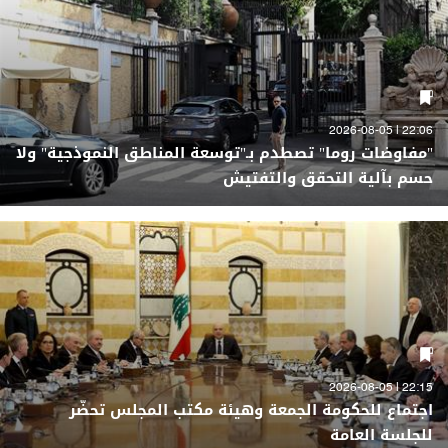
22:06 | 2026-08-05
"مفاوضات روما" تصطدم بـ"توسعة المناطق النموذجية" ولا
حسم بآلية التحقق والتفتيش
22:15 | 2026-08-05
اجتماع للحكومة الجمعة وهيئة مكتب المجلس تحضّر
للجلسة العامة