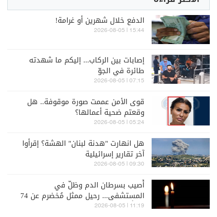
الدفع خلال شهرين أو غرامة!
15:44 | 2026-08-05
إصابات بين الركاب... إليكم ما شهدته
طائرة في الجوّ
07:15 | 2026-08-05
قوى الأمن عممت صورة موقوفة.. هل
وقعتم ضحية أعمالها؟
05:24 | 2026-08-05
هل انهارت "هدنة لبنان" الهشة؟ إقرأوا
آخر تقارير إسرائيلية
09:30 | 2026-08-05
أُصيب بسرطان الدم وظلّ في
المستشفى... رحيل ممثل مُخضرم عن 74
عاماً
11:19 | 2026-08-05