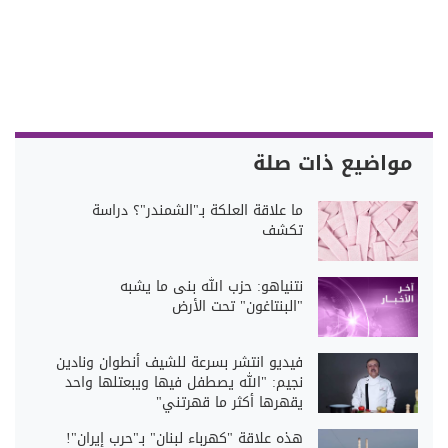
مواضيع ذات صلة
ما علاقة العلكة بـ"الشمندر"؟ دراسة
تكشف
نتنياهو: حزب الله بنى ما يشبه
"البنتاغون" تحت الأرض
فيديو انتشر بسرعة للشيف أنطوان ونادين
نجيم: "الله يصطفل فيها ويبعتلها واحد
يقهرها أكثر ما قهرتني"
هذه علاقة "كهرباء لبنان" بـ"حرب إيران"!