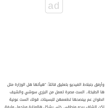
ad
وأرفق جنبلاط الفيديو بتعليق قائلاً: "هيأتها هل الوزارة متل
ها الطبخة.. الست مصرة تعمل من البزري سوشي والشيف
انطوان عم بينصحها تطعمهن للبسينات. قولك الست عونية
لكن الشاف يبدو منطقي. خلي يشكل هالوزارة وبتحمل مليفة