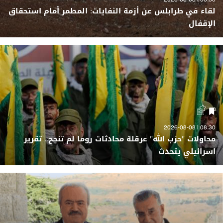
08:38 | 2026-08-08
لقاء في طرابلس عن أزمة النفايات: المطمر أمام استحقاق
الإقفال
08:30 | 2026-08-08
محاولات "حزب الله" عرقلة محادثات روما لم تنجح.. تقرير
اسرائيلي يتحدث