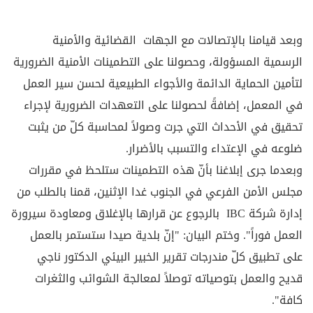
وبعد قيامنا بالإتصالات مع الجهات القضائية والأمنية
الرسمية المسؤولة، وحصولنا على التطمينات الأمنية الضرورية
لتأمين الحماية الدائمة والأجواء الطبيعية لحسن سير العمل
في المعمل، إضافةً لحصولنا على التعهدات الضرورية لإجراء
تحقيق في الأحداث التي جرت وصولاً لمحاسبة كلّ من يثبت
ضلوعه في الإعتداء والتسبب بالأضرار.
وبعدما جرى إبلاغنا بأنّ هذه التطمينات ستلحظ في مقررات
مجلس الأمن الفرعي في الجنوب غدا الإثنين، قمنا بالطلب من
إدارة شركة IBC بالرجوع عن قرارها بالإغلاق ومعاودة سيرورة
العمل فوراً". وختم البيان: "إنّ بلدية صيدا ستستمر بالعمل
على تطبيق كلّ مندرجات تقرير الخبير البيئي الدكتور ناجي
قديح والعمل بتوصياته توصلاً لمعالجة الشوائب والثغرات
كافة".