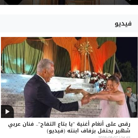
فيديو
رقص على أنغام أغنية "يا بتاع التفاح".. فنان عربي
شهير يحتفل بزفاف ابنته (فيديو)
04:49 | 2026-08-07