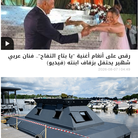
رقص على أنغام أغنية "يا بتاع التفاح".. فنان عربي
شهير يحتفل بزفاف ابنته (فيديو)
04:49 | 2026-08-07