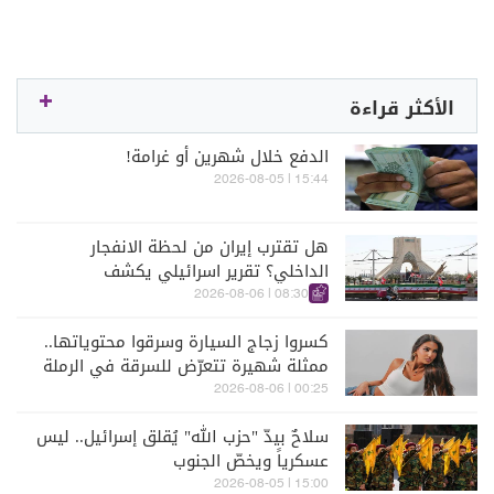
الأكثر قراءة
الدفع خلال شهرين أو غرامة!
15:44 | 2026-08-05
هل تقترب إيران من لحظة الانفجار
الداخلي؟ تقرير اسرائيلي يكشف
الكواليس
08:30 | 2026-08-06
كسروا زجاج السيارة وسرقوا محتوياتها..
ممثلة شهيرة تتعرّض للسرقة في الرملة
البيضاء (فيديو)
00:25 | 2026-08-06
سلاحٌ بيدّ "حزب الله" يُقلق إسرائيل.. ليس
عسكرياً ويخصّ الجنوب
15:00 | 2026-08-05