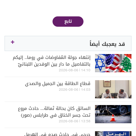
تابع
قد يعجبك أيضاً
إنتهاء جولة المُفاوضات في روما.. إليكم
بالتفاصيل ما دار بين الوفدين اللبنانيّ
والإسرائيليّ
14:10 | 2026-08-06
قطاع الطاقة بين الجميل والصدي
14:03 | 2026-08-06
السائق كان بحالة ثمالة... حادث مروع
تحت جسر الخناق في طرابلس (صور)
13:58 | 2026-08-06
جرحى في حادث صدم في الهرمل