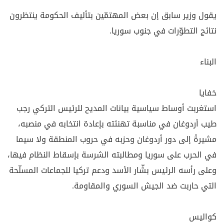
يقول وزير سابق إن بعض المهتمّين بتأليف الحكومة ينتظرون
نتائج التطوّرات في جنوب سوريا‎.‎
البناء‎
خفايا‎
استغربت أوساط سياسية بيانات المديح للرئيس التركي رجب
طيب أردوغان في مناسبة تهنئته بإعادة انتخابه في ‏منصبه،
مشيرةً إلى دور أردوغان وحزبه في حروب المنطقة ولا سيما
في الحرب على سوريا ومطالبته الشرسة ‏بإسقاط النظام فيها،
وعلى رأسه الرئيس بشّار الأسد ودعم تركيا للجماعات المسلّحة
التي حاربت ضد الجيش السوري ‏والمقاومة‎.
كواليس‎