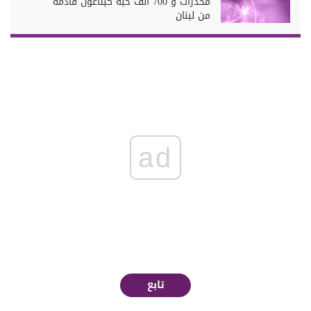
مخدرات و 700 ألف حبة كبتاغون قادمة
من لبنان
ad
تابع