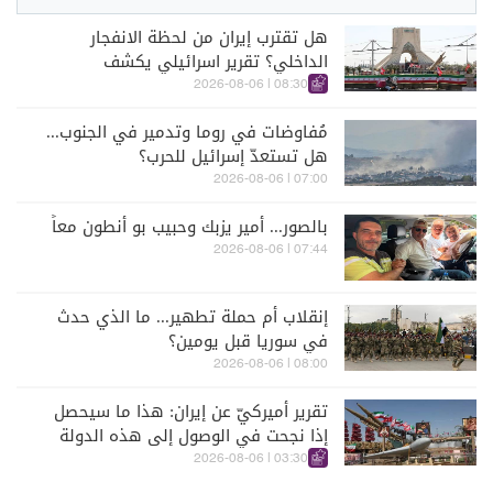
هل تقترب إيران من لحظة الانفجار
الداخلي؟ تقرير اسرائيلي يكشف
الكواليس
08:30 | 2026-08-06
مُفاوضات في روما وتدمير في الجنوب...
هل تستعدّ إسرائيل للحرب؟
07:00 | 2026-08-06
بالصور... أمير يزبك وحبيب بو أنطون معاً
07:44 | 2026-08-06
إنقلاب أم حملة تطهير... ما الذي حدث
في سوريا قبل يومين؟
08:00 | 2026-08-06
تقرير أميركيّ عن إيران: هذا ما سيحصل
إذا نجحت في الوصول إلى هذه الدولة
الآسيويّة
03:30 | 2026-08-06