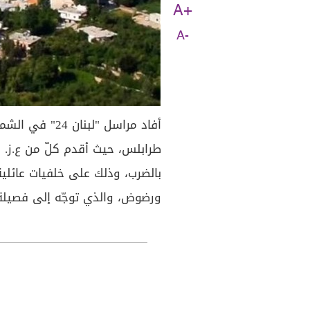
A+
A-
أفاد مراسل "لب
طرابلس، حيث أقدم كلّ من ع.ز. وع
بالضرب، وذلك على خلفيات عائلية
ورضوض، والذي توجّه إلى فصيلة ا