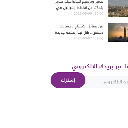
تدمير وترسيم للجغرافيا... تقرير
يتحدّث عن مُخطّط إسرائيل في
جنوب لبنان
10:00 | 2026-08-06
بين رسائل الانفتاح وحسابات
دمشق... هل تبدأ صفحة جديدة
بين "حزب الله" وسوريا -
02:00 | 2026-08-07
الشرع؟
نا عبر بريدك الالكتروني
إشترك