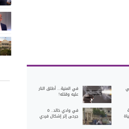
ي
في المنية... أطلق النار
عليه وقتله!
في وادي خالد.. ٥
اة
جرحى إثر إشكال فردي