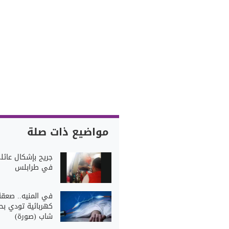
مواضيع ذات صلة
جريح بإشكال عائل
في طرابلس
في المنيه.. صعقة
كهربائية تودي بحي
شاب (صورة)