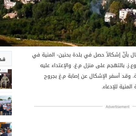
نان 24" في الشمال بأنّ إشكالاً حصل في بلدة بحنين- المنية في
قد 
.ز. بالتهجم على منزل م.غ. والإعتداء عليه
. وقد أسفر الإشكال عن إصابة م.غ بجروح
لمنية للإدعاء.
Advertisement