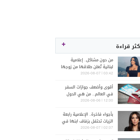
كثر قراءة
من دون مشاكل.. إعلامية
لبنانية تُعلن طلاقها من زوجها
رجل الأعمال
03:42 | 2026-08-07
أقوى وأضعف جوازات السفر
في العالم... من هي الدول
التي تصدّرت الترتيب؟
12:00 | 2026-08-06
بأجواء فاخرة.. الإعلامية رابعة
الزيات تحتفل بزفاف ابنها في
البترون (فيديو)
02:07 | 2026-08-07