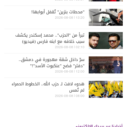
"محطات بنزين" تُقفل أبوابها!
13:20 | 2026-08-08
تبرأ من "الحزب".. محمد إسكندر يكشف
سبب خلافه مع ابنه فارس (فيديو)
02:10 | 2026-08-08
سرّ داخل شقة مهجورة في دمشق..
"دفتر" فضح "عنكبوت الأسد"!"
12:00 | 2026-08-08
هدوء لافت لـ حزب الله.. الخطوط الحمراء
لم تُمس
08:00 | 2026-08-08
أخبارنا عبر بريدك الالكتروني