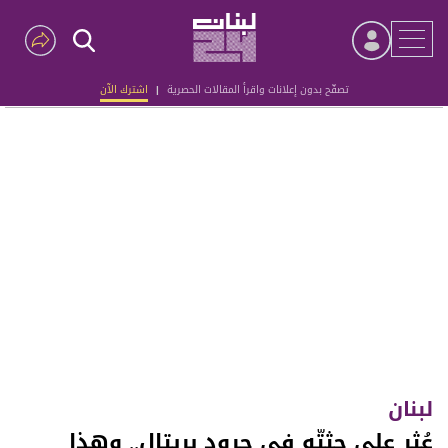
تصفّح بدون إعلانات واقرأ المقالات الحصرية
|
اشترك الآن
Advertisement
لبنان
عُثر على جثتّه في جرود بريتال.. وهذا