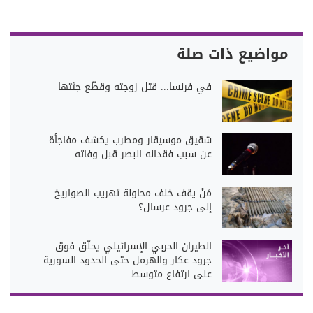
مواضيع ذات صلة
في فرنسا... قتل زوجته وقطّع جثتها
شقيق موسيقار ومطرب يكشف مفاجأة
عن سبب فقدانه البصر قبل وفاته
مَنْ يقف خلف محاولة تهريب الصواريخ
إلى جرود عرسال؟
الطيران الحربي الإسرائيلي يحلّق فوق
جرود عكار والهرمل حتى الحدود السورية
على ارتفاع متوسط