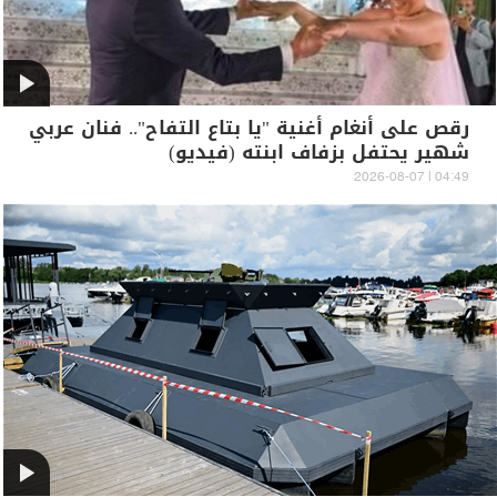
رقص على أنغام أغنية "يا بتاع التفاح".. فنان عربي
شهير يحتفل بزفاف ابنته (فيديو)
04:49 | 2026-08-07