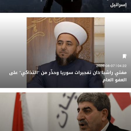
إسرائيل
04:22 | 2026-08-07
مفتي راشيا دان تفجيرات سوريا وحذّر من "التذاكي" على
العفو العام