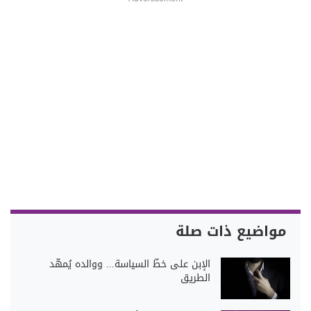
مواضيع ذات صلة
الإبن على خطّ السياسة... ووالده يُمهّد
الطريق