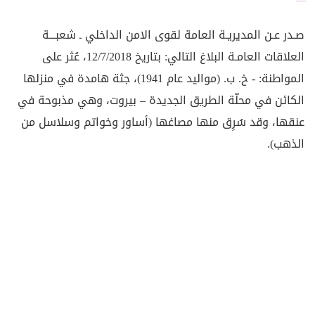
صـدر عـن المديريـة العامة لقوى الامن الداخلي ـ شعبـــة
العلاقات العامـة البلاغ التالي: بتاريخ 12/7/2018، عُثر على
المواطنة: - خ. ب. (مواليد عام 1941)، جثة هامدة في منزلها
الكائن في محلّة الطريق الجديدة – بيروت، وهي مذبوحة في
عنقها، وقد سُرِق منها مصاغها (أساور وخواتم وسلاسل من
الذهب).