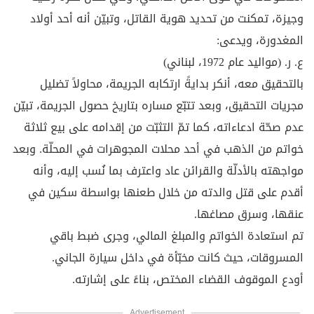
وجيزة، تمكنت من تحديد هوية القاتل، وتبيّن أنه أحد أولاد
المغدورة، ويدعى:
ع. ر. (مواليد عام 1972، لبناني)
بالتحقيق معه، أنكر بدايةً ارتكابه الجريمة، محاولاً تضليل
مجريات التحقيق، وبعد تتبّع مساره بتاريخ حصول الجريمة، تبيّن
عدم صحّة ادعاءاته، كما تمّ التثبّت من إقدامه على بيع ثلاثة
خواتم من الذهب في أحد محلات المجوهرات في المحلّة. وبعد
مواجهته بالأدلّة والقرائن عاد واعترف بما نُسب إليه، وأنه
أقدم على قتل والدته من خلال طعنها بواسطة سكين في
عنقها، وسرق مصاغها.
تم استعادة الخواتم والمبلغ المالي، وجرى ضبط باقي
المسروقات، حيث كانت مخبّأة في داخل سيارة الجاني.
أودع الموقوف القضاء المختص، بناءً على إشارته.
Advertisement