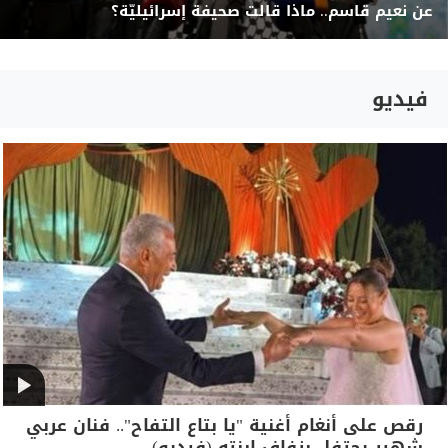
عن نعيم قاسم.. ماذا قالت صحيفة إسرائيليّة؟
فيديو
رقص على أنغام أغنية "يا بتاع التفاح".. فنان عربي
شهير يحتفل بزفاف ابنته (فيديو)