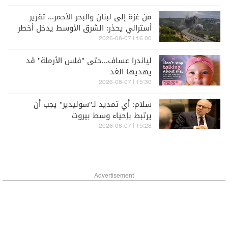
من غزة إلى لبنان والبحر الأحمر... تقرير
أسترالي يحذر: الشرق الأوسط يدخل أخطر
مراحله
16:00 | 2026-08-07
لياندرا عساف...حتى "فلس الأرملة" قد
يهديها الغد
15:30 | 2026-08-07
سلام: أي تمديد لـ"سوليدير" يجب أن
يرتبط بإحياء وسط بيروت
15:28 | 2026-08-07
Advertisement