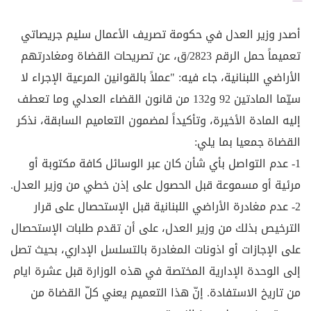
أصدر وزير العدل في حكومة تصريف الأعمال سليم جريصاتي
تعميماً حمل الرقم 2823/ق، عن تصريحات القضاة ومغادرتهم
الأراضي اللبنانية، جاء فيه: "عملاً بالقوانين المرعية الإجراء لا
سيّما المادتين 92 و132 من قانون القضاء العدلي وما تعطف
إليه المادة الأخيرة، وتأكيداً لمضمون التعاميم السابقة، نذكر
القضاة جمعيا بما يلي:
1- عدم التواصل بأي شأن كان عبر الوسائل كافة مكتوبة أو
مرئية أو مسموعة قبل الحصول على إذن خطي من وزير العدل.
2- عدم مغادرة الأراضي اللبنانية قبل الإستحصال على قرار
الترخيص بذلك من وزير العدل، على أن تقدم طلبات الإستحصال
على الإجازات أو اذونات المغادرة بالتسلسل الإداري، بحيث تصل
إلى الوحدة الإدارية المختصة في هذه الوزارة قبل عشرة ايام
من تاريخ الاستفادة. إنّ هذا التعميم يعني كلّ القضاة من