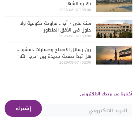
نهاية الشهر
05:00 | 2026-08-07
سنة على 7 آب... مراوحة حكومية ولا
حلول في الأفق المنظور
09:00 | 2026-08-07
بين رسائل الانفتاح وحسابات دمشق...
هل تبدأ صفحة جديدة بين "حزب الله"
وسوريا - الشرع؟
02:00 | 2026-08-07
أخبارنا عبر بريدك الالكتروني
إشترك