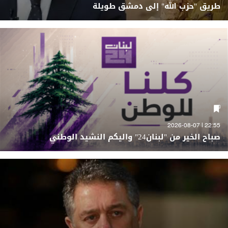
طريق "حزب الله" إلى دمشق طويلة
22:55 | 2026-08-07
صباح الخير من "لبنان24" واليكم النشيد الوطني