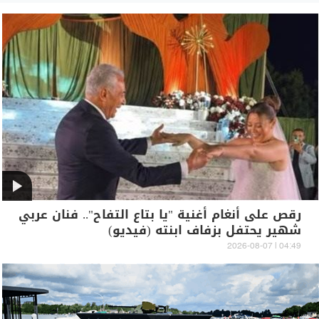
رقص على أنغام أغنية "يا بتاع التفاح".. فنان عربي
شهير يحتفل بزفاف ابنته (فيديو)
04:49 | 2026-08-07