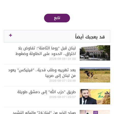
تابع
قد يعجبك أيضاً
لبنان قبل "روما الثامنة": تفاوض بلا
اختراق.. الحدود على الطاولة وضغوط
على السلاح
01:00 | 2026-08-08
بعد تهريبه وطلب فدية.. "فيليكس" يعود
من لبنان إلى صربيا
23:48 | 2026-08-07
طريق "حزب الله" إلى دمشق طويلة
23:07 | 2026-08-07
صباح الخير من "لبنان24" واليكم النشيد