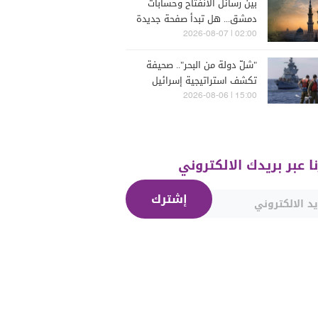
بين رسائل الانفتاح وحسابات
دمشق... هل تبدأ صفحة جديدة
بين "حزب الله" وسوريا -
02:00 | 2026-08-07
الشرع؟
"شلّ دولة من البحر".. صحيفة
تكشف استراتيجية إسرائيل
البحرية الجديدة في مواجهة
15:00 | 2026-08-06
"حزب الله"
نا عبر بريدك الالكتروني
إشترك