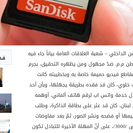
ن الداخلي – شعبة العلاقات العامة بياناً جاء فيه
قد 
مواطن م.م. ضدّ مجهول ومن يظهره التحقيق، بجرم
مقاطع فيديو حميمة خاصة به وبخطيبته كانت
خلوي، كان قد فقده بطريقة يجهلها، وبأن أحد
ل خدمة واتس اب لرقم هاتف ألماني، أوهمه
بنان، كان قد عثر على بطاقة الذاكرة، وطلب
ركي لتسليمها أو فضحه ونشر الصور، ثمّ بعد مفاوضات
عدّة توصّل إلى تخفيض المبلغ إلى /3000/، على أنّ المهلة الأخيرة للتبادل تكون