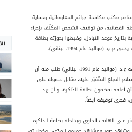
ن عناصر مكتب مكافحة جرائم المعلوماتية وحماية
ة القضائية، من توقيف الشخص المكلّف بإجراء
ة بتاريخ موعد التبادل، وضبطوا بحوزته بطاقة
الأ
.ب. (مواليد عام 1994، لبناني).
وبالتحقيق معه، اعترف بأنّ صديقه ع.د. (مواليد عام 1991، لبناني) طلب منه أن
لام المبلغ المتّفق عليه، مقابل حصوله على
 أعلمه بمضمون بطاقة الذاكرة، وبأن ع.د.
، فجرى توقيفه أيضاً.
عثر على الهاتف الخلوي وبداخله بطاقة الذاكرة
، وشاهد صور ومشاهد حميمة للمدّعي وخطيبته،