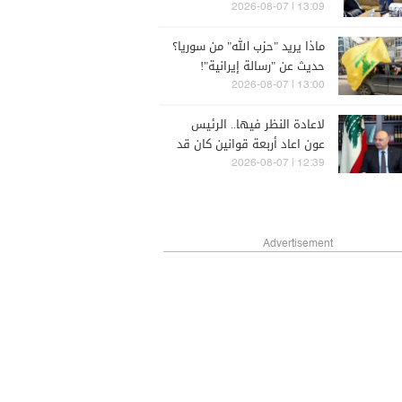
الجمهورية القائمة على الذكاء
13:09 | 2026-08-07
الاصطناعي
ماذا يريد "حزب الله" من سوريا؟
حديث عن "رسالة إيرانية"!
13:00 | 2026-08-07
لاعادة النظر فيها.. الرئيس
عون اعاد أربعة قوانين كان قد
اقرها مجلس النواب
12:39 | 2026-08-07
Advertisement