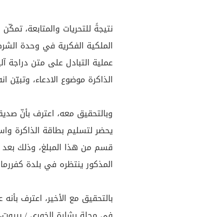
نتيجةً للتحريات والمتابعة، تمكّ
الملكية الفكرية في وحدة الشرط
عملية التبادل على متن دراجة آلي
الذاكرة موضوع الادعاء، وتبيّن انه يدعى م
يحضر لتسليم بطاقة الذاكرة واست
قسم من هذا المبلغ، وذلك بعد أن
المذكور ينتظره في بلدة كفررمان
بالتحقيق مع الأخير، اعترف بأنه 
في محلة بشارة الخوري / بيروت