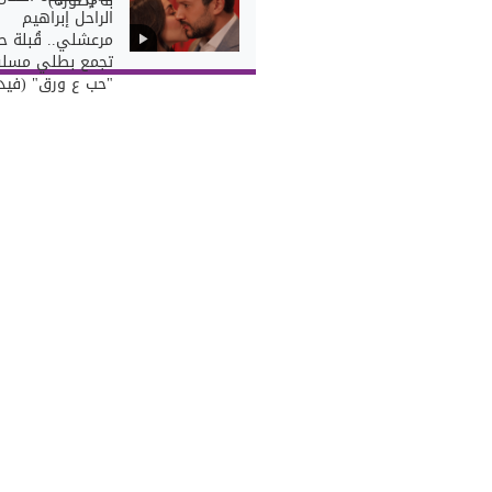
به (صورة)
الراحل إبراهيم
مرعشلي.. قُبلة ح
تجمع بطلي مسل
"حب ع ورق" (فيدي