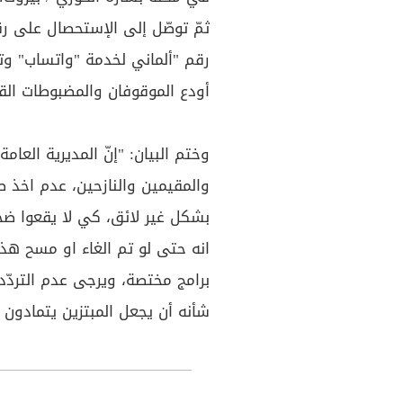
ثمّ توصّل إلى الإستحصال على ر
رقم "ألماني لخدمة "واتساب" وتو
أودع الموقوفان والمضبوطات القض
وختم البيان: "إنّ المديرية العا
والمقيمين والنازحين، عدم اخذ ص
بشكل غير لائق، كي لا يقعوا ضح
انه حتى لو تم الغاء او مسح هذ
برامج مختصة، ويرجى عدم التردّد 
شأنه أن يجعل المبتزين يتمادون