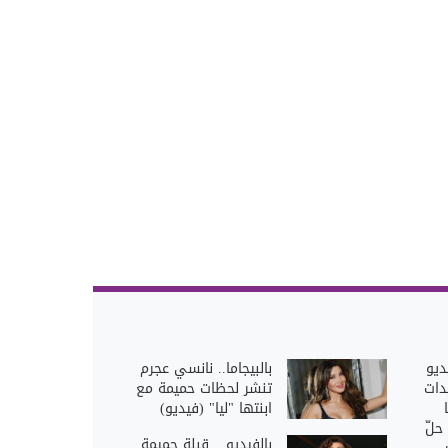
ديو
بالبيجاما.. نانسي عجرم
دات
تنشر لحظات حميمة مع
ابنتها "ليا" (فيديو)
حلّ
بالفيديو... قبلة حميمة