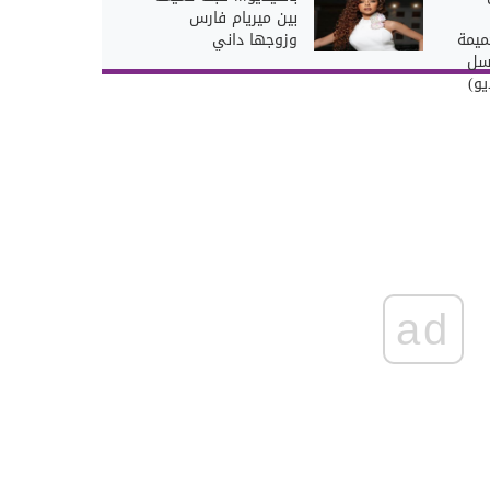
بين ميريام فارس
ميمة
وزوجها داني
سل
و)
ad