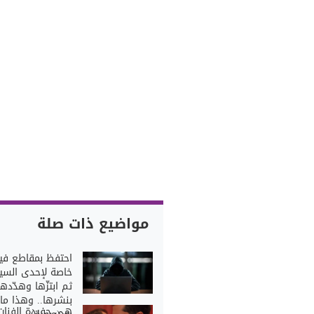
مواضيع ذات صلة
احتفظ بمقاطع في
خاصة لإحدى السي
ثم ابتزّها وهدّدها
بنشرها.. وهذا ما 
هي حفيدة الفنان