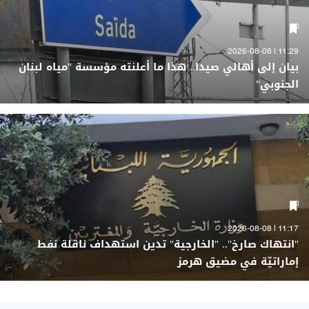
11:29 | 2026-08-08
بيان إلى أهالي صيدا.. هذا ما أعلنته مؤسسة "مياه لبنان
الجنوبي"
11:17 | 2026-08-08
"انتهاك صارخ".. "الخارجية" تدين استهداف ناقلة نفط
إماراتيّة في مضيق هرمز