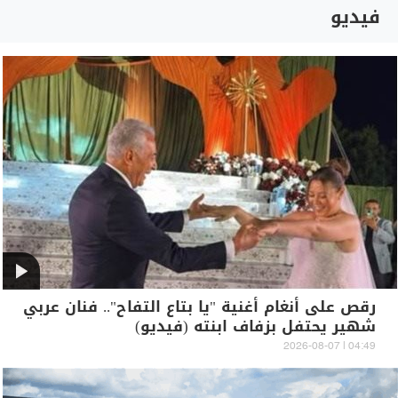
فيديو
رقص على أنغام أغنية "يا بتاع التفاح".. فنان عربي
شهير يحتفل بزفاف ابنته (فيديو)
04:49 | 2026-08-07