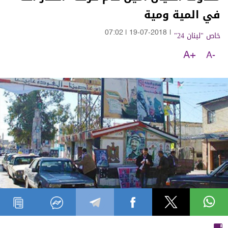
في المية ومية
خاص "لبنان 24"
|
19-07-2018
|
07:02
A+
A-