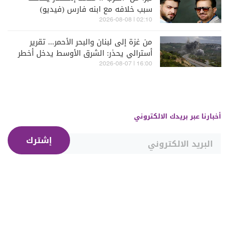
سبب خلافه مع ابنه فارس (فيديو)
02:10 | 2026-08-08
من غزة إلى لبنان والبحر الأحمر... تقرير
أسترالي يحذر: الشرق الأوسط يدخل أخطر
مراحله
16:00 | 2026-08-07
أخبارنا عبر بريدك الالكتروني
إشترك