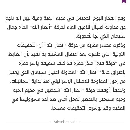
وقع انفجار اليوم الخميس في مخيم المية ومية تبين انه ناجم
عن محاولة اغتيال للأمين العام لحركة "أنصار الله" الحاج جمال
سليمان الذي نجا بأعجوبة.
وذكرت مصادر مقربة من حركة "أنصار الله" أن التحقيقات
الأولية التي ظهرت بعد اعتقال المشتبه به تفيد بأن الضابط
في "حركة فتح" منذر حمزة قد كلف شقيقه ياسر حمزة
باختراق حالة" أنصار الله" لمحاولة اغتيال سليمان الذي يعتبر
من رموز المقاومة للإحتلال الإسرائيلي منذ بداية الثمانينات.
ولاحقاً، أوقفت حركة "انصار الله" شخصين في مخيم المية
ومية متهمين بالتحضير لعمل أمني ضد احد مسؤوليها في
المخيم وقد بوشرت التحقيقات معهما.
Advertisement