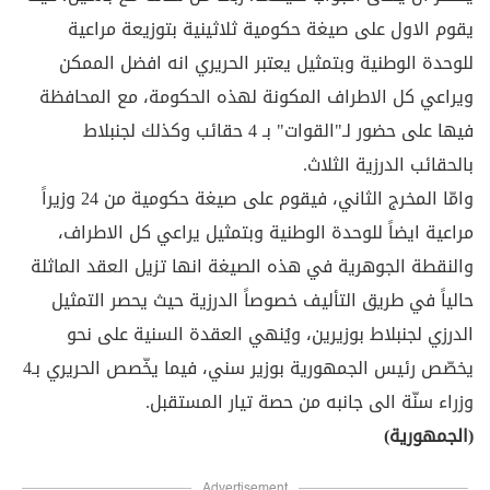
يقوم الاول على صيغة حكومية ثلاثينية بتوزيعة مراعية
للوحدة الوطنية وبتمثيل يعتبر الحريري انه افضل الممكن
ويراعي كل الاطراف المكونة لهذه الحكومة، مع المحافظة
فيها على حضور لـ"القوات" بـ 4 حقائب وكذلك لجنبلاط
بالحقائب الدرزية الثلاث.
وامّا المخرج الثاني، فيقوم على صيغة حكومية من 24 وزيراً
مراعية ايضاً للوحدة الوطنية وبتمثيل يراعي كل الاطراف،
والنقطة الجوهرية في هذه الصيغة انها تزيل العقد الماثلة
حالياً في طريق التأليف خصوصاً الدرزية حيث يحصر التمثيل
الدرزي لجنبلاط بوزيرين، ويُنهي العقدة السنية على نحو
يخصّص رئيس الجمهورية بوزير سني، فيما يخّصص الحريري بـ4
وزراء سنّة الى جانبه من حصة تيار المستقبل.
(الجمهورية)
Advertisement