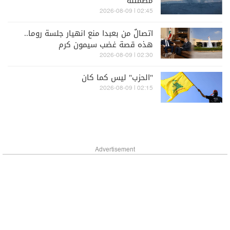
مطمئنة"
02:45 | 2026-08-09
اتصالٌ من بعبدا منع انهيار جلسة روما..
هذه قصة غضب سيمون كرم
02:30 | 2026-08-09
"الحزب" ليس كما كان
02:15 | 2026-08-09
Advertisement