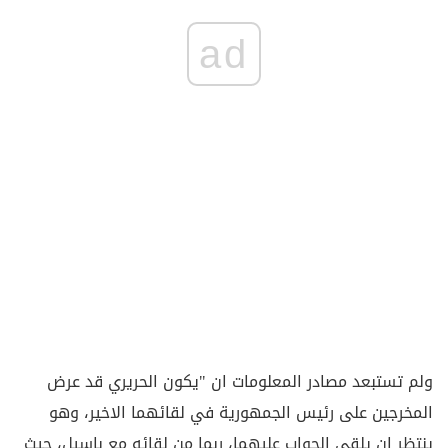
ad
ولم تستبعد مصادر المعلومات ان "يكون الحريري قد عرض
المخرجين على رئيس الجمهورية في لقائهما الاخير، وهو
ينتظر ان يلقى الجواب عليهما، ربما من لقائه مع باسيل، حيث