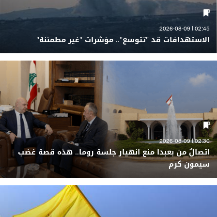
02:45 | 2026-08-09
الاستهدافات قد "تتوسع".. مؤشرات "غير مطمئنة"
02:30 | 2026-08-09
اتصالٌ من بعبدا منع انهيار جلسة روما.. هذه قصة غضب
سيمون كرم