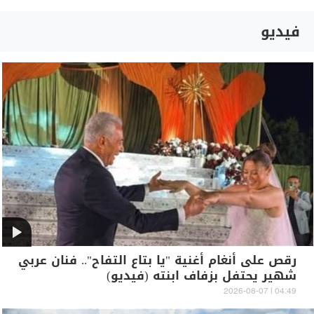
فيديو
رقص على أنغام أغنية "يا بتاع التفاح".. فنان عربي
شهير يحتفل بزفاف ابنته (فيديو)
04:49 | 2026-08-07