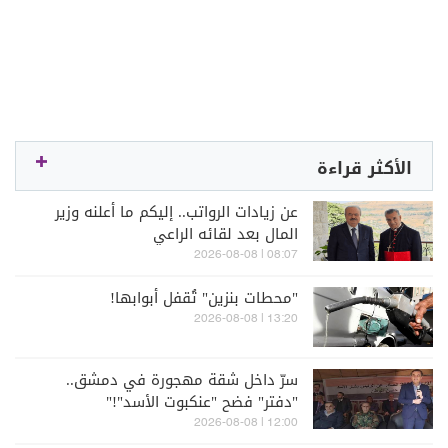
الأكثر قراءة
عن زيادات الرواتب.. إليكم ما أعلنه وزير
المال بعد لقائه الراعي
08:07 | 2026-08-08
"محطات بنزين" تُقفل أبوابها!
13:20 | 2026-08-08
سرّ داخل شقة مهجورة في دمشق..
"دفتر" فضح "عنكبوت الأسد"!"
12:00 | 2026-08-08