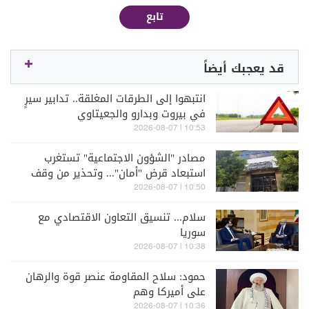
تابع
قد يعجبك أيضاً
انتبهوا إلى الطرقات المغلقة.. تدابير سيرٍ
في بيروت وبدارو والجعيتاوي
10:53 | 2026-08-07
مصادر "الشؤون الاجتماعية" تستغرب
استبعاد قرض "أمان"... وتحذير من وقف
المساعدات
10:50 | 2026-08-07
سلام... تنسيق التعاون الاقتصادي مع
سوريا
10:38 | 2026-08-07
حمود: سلاح المقاومة عنصر قوة والرهان
على أميركا وهم
10:36 | 2026-08-07