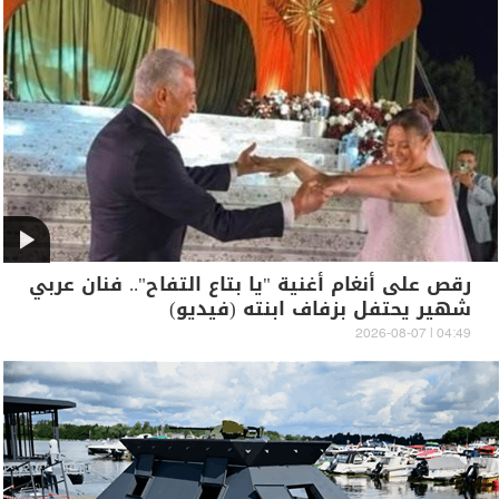
رقص على أنغام أغنية "يا بتاع التفاح".. فنان عربي
شهير يحتفل بزفاف ابنته (فيديو)
04:49 | 2026-08-07