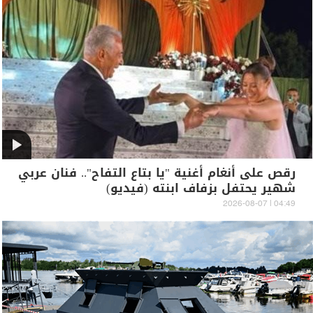
رقص على أنغام أغنية "يا بتاع التفاح".. فنان عربي
شهير يحتفل بزفاف ابنته (فيديو)
04:49 | 2026-08-07