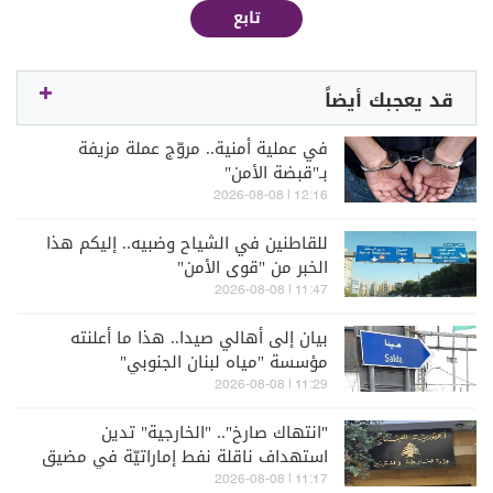
تابع
قد يعجبك أيضاً
في عملية أمنية.. مروّج عملة مزيفة
بـ"قبضة الأمن"
12:16 | 2026-08-08
للقاطنين في الشياح وضبيه.. إليكم هذا
الخبر من "قوى الأمن"
11:47 | 2026-08-08
بيان إلى أهالي صيدا.. هذا ما أعلنته
مؤسسة "مياه لبنان الجنوبي"
11:29 | 2026-08-08
"انتهاك صارخ".. "الخارجية" تدين
استهداف ناقلة نفط إماراتيّة في مضيق
هرمز
11:17 | 2026-08-08