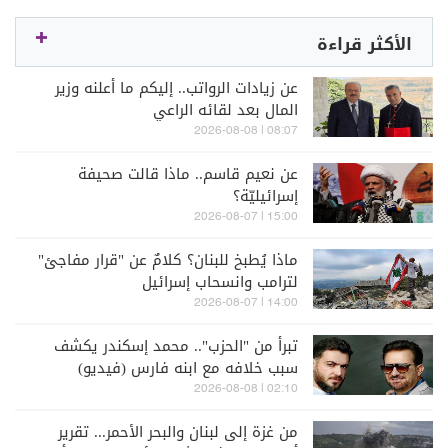
الأكثر قراءة
عن زيادات الرواتب.. إليكم ما أعلنه وزير
المال بعد لقائه الراعي
08:07 | 2026-08-08
عن نعيم قاسم.. ماذا قالت صحيفة
إسرائيليّة؟
15:00 | 2026-08-07
ماذا يُطبخ للبنان؟ كلامٌ عن "قرار مفاجئ"
لترامب وانسحاب إسرائيل
14:00 | 2026-08-07
تبرأ من "الحزب".. محمد إسكندر يكشف
سبب خلافه مع ابنه فارس (فيديو)
02:10 | 2026-08-08
من غزة إلى لبنان والبحر الأحمر... تقرير