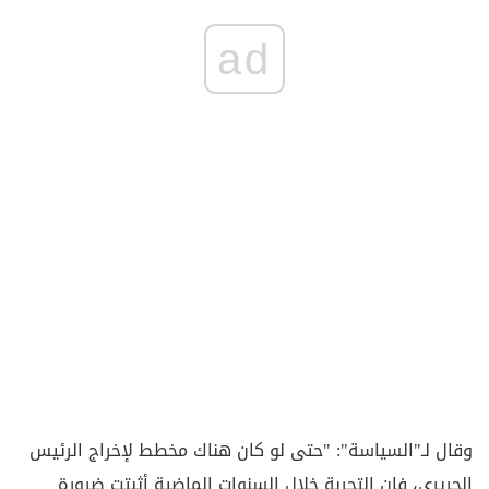
ad
وقال لـ"السياسة": "حتى لو كان هناك مخطط لإخراج الرئيس
الحريري، فإن التجربة خلال السنوات الماضية أثبتت ضرورة