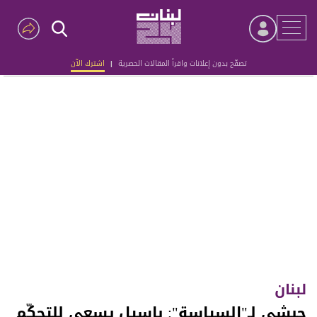
تصفّح بدون إعلانات واقرأ المقالات الحصرية
|
اشترك الآن
Advertisement
لبنان
حبشي لـ"السياسة": باسيل يسعى للتحكّم