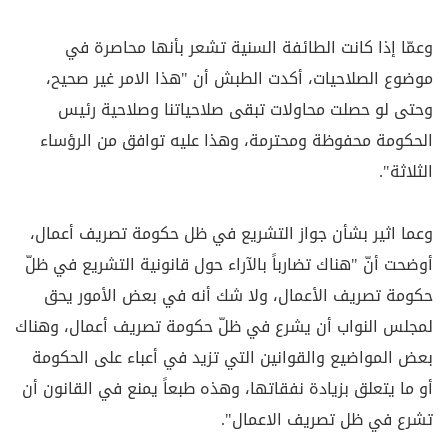
وعمّا إذا كانت الطائفة السنية تشعر بأنها محاصرة في
موضوع الصلاحيات، أكدت الطبش أن "هذا الامر غير صحيح،
وحتى لو حصلت محاولات تبقى صلاحياتنا وصلاحية رئيس
الحكومة محفوظة ومحترمة، وهذا عليه توافق من الرؤساء
الثلاثة".
وعما اثير بشأن جواز التشريع في ظل حكومة تصريف أعمال،
أوضحت أنّ "هناك تضارباً بالآراء حول قانونية التشريع في ظلّ
حكومة تصريف الأعمال، ولا شك أنه في بعض الأمور يحق
لمجلس النواب أن يشرع في ظلّ حكومة تصريف أعمال، وهناك
بعض المواضيع والقوانين التي تزيد في أعباء على الحكومة
أو ما يتعلق بزيادة نفقاتها، وهذه طبعاً يمنع في القانون أن
تشرع في ظل تصريف الاعمال".