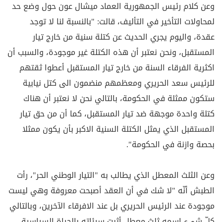
وعن كلام رئيس الجمهورية العماد ميشال عون حول وضع حد
لمحاولات التأخير في التأليف، قالت: "بالنسبة لنا لا توجد
عقدة، واليوم يجري الحديث عن كتلة سنية من خارج تيار
المستقبل، ونحن نعتبر أن هذه الكتلة غير موجودة، والسبب أن
اكثرية الفرقاء السنة من خارج تيار المستقبل أعطوا ثقتهم
للرئيس سعد الحريري ومعظمهم منضمون الى كتل نيابية
ستكون ممثلة في الحكومة، بالتالي نحن لا نعتبر أن هناك
كتلة واحدة موجهة ضد تيار المستقبل، كما أن من حق تيار
المستقبل الذي يمثل الكتلة السنية الاكبر بأن يكون ممثلا
بحصة وازنة في الحكومة".
وعن الثلث المعطل الذي يطالب به "التيار الوطني الحر"، رأت
الطبش أنّه "لا شك في أن العقد أصبحت معروفة وهي ليست
موجودة عند الرئيس الحريري بل عند الافرقاء الآخرين، وبالتالي
كلّ شيء اسمه ثلث معطل أثبت سيئاته بالحياة السياسية.