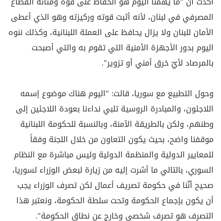
أكدت أن "ما يهمنا اليوم هو الحفاظ على قوّة ومتانة القطاع
المصرفي في لبنان، لأنه أثبت قوته وركيزته وهو الذي أعطى
الأمان للبنان ولا يزال يحافظ على العملة اللبنانية، وكذلك ننوه
اليوم بدور الأجهزة الأمنية التي تقوم به والتي أصبحت
بالمرصاد لأيّ خرق أمني أو تزوير".
وحول التطبيع مع سوريا، قالت: "اليوم هناك موضوع إسمه
اللاجئون، والمبادرة الروسية تلبي نداءنا بعودة اللاجئين إلى
وطنهم، ولكن بالطريقة الآمنة، وبالنسبة للحكومة اللبنانية
موقفنا واضح، بحيث يكون التعاون من خلال اللجنة وفقاً
للمعايير الدولية والمنظمة الدولية وليس مباشرة مع النظام
السوري، بالتالي ما أشرت إليه من زيارة لبعض الوزراء لسوريا،
صحيح أنّنا في حكومة تصريف أعمال لكن تصرف الوزراء يجب
أن يكون بإجماع الحكومة وتحت سلطة الحكومة، ونعتبر هذا
التصرف هو تصرف شخصي وخارج عن نطاق الحكومة".