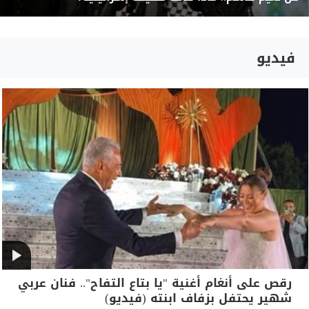
فيديو
رقص على أنغام أغنية "يا بتاع التفاح".. فنان عربي
شهير يحتفل بزفاف ابنته (فيديو)