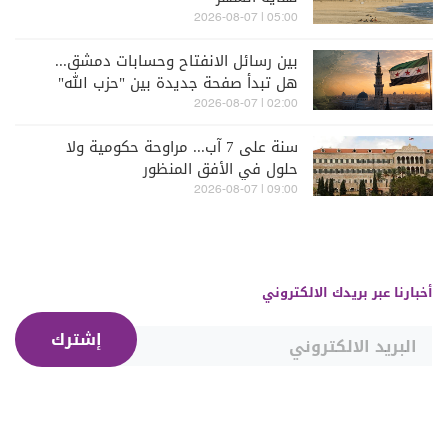
05:00 | 2026-08-07
بين رسائل الانفتاح وحسابات دمشق...
هل تبدأ صفحة جديدة بين "حزب الله"
وسوريا - الشرع؟
02:00 | 2026-08-07
سنة على 7 آب... مراوحة حكومية ولا
حلول في الأفق المنظور
09:00 | 2026-08-07
أخبارنا عبر بريدك الالكتروني
إشترك