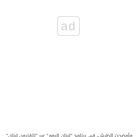
ad
وأوضحت الطبش، في برنامج "لبنان اليوم" عبر "تلفزيون لبنان"