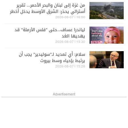
من غزة إلى لبنان والبحر الأحمر... تقرير
أسترالي يحذر: الشرق الأوسط يدخل أخطر
مراحله
16:00 | 2026-08-07
لياندرا عساف...حتى "فلس الأرملة" قد
يهديها الغد
15:30 | 2026-08-07
سلام: أي تمديد لـ"سوليدير" يجب أن
يرتبط بإحياء وسط بيروت
15:28 | 2026-08-07
Advertisement