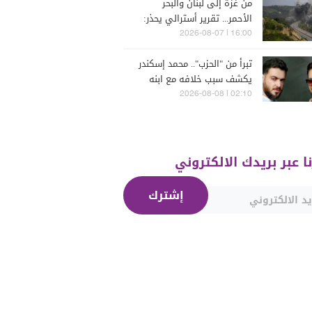
من غزة إلى لبنان والبحر
الأحمر... تقرير أسترالي يحذر:
الشرق الأوسط يدخل أخطر
16:00 | 2026-08-07
مراحله
تبرأ من "الحزب".. محمد إسكندر
يكشف سبب خلافه مع ابنه
فارس (فيديو)
02:10 | 2026-08-08
نا عبر بريدك الالكتروني
إشترك