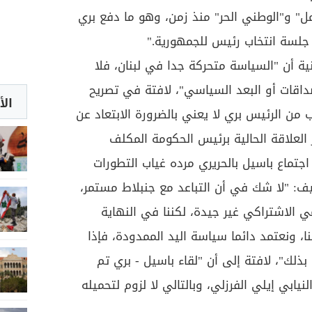
" و"الوطني الحر" منذ زمن، وهو ما دفع بري
جلسة انتخاب رئيس للجمهورية."
ية أن "السياسة متحركة جدا في لبنان، فلا
اقات أو البعد السياسي"، لافتة في تصريح
الأ
 من الرئيس بري لا يعني بالضرورة الابتعاد عن
العلاقة الحالية برئيس الحكومة المكلف
اجتماع باسيل بالحريري مرده غياب التطورات
ف: "لا شك في أن التباعد مع جنبلاط مستمر،
مي الاشتراكي غير جيدة، لكننا في النهاية
ا، ونعتمد دائما سياسة اليد الممدودة، فإذا
ذلك"، لافتة إلى أن "لقاء باسيل - بري تم
يابي إيلي الفرزلي، وبالتالي لا لزوم لتحميله