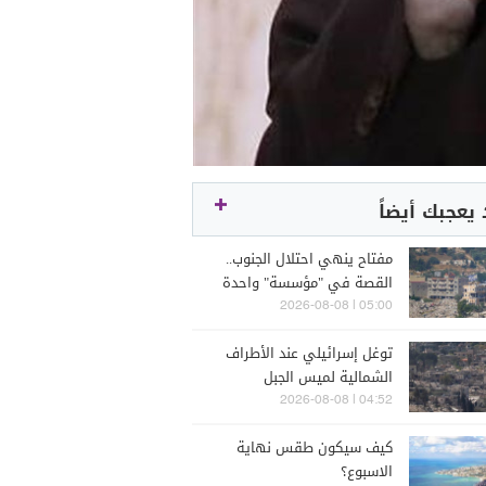
يعجبك أيضاً
مفتاح ينهي احتلال الجنوب..
القصة في "مؤسسة" واحدة
05:00 | 2026-08-08
توغل إسرائيلي عند الأطراف
الشمالية لميس الجبل
04:52 | 2026-08-08
كيف سيكون طقس نهاية
الاسبوع؟