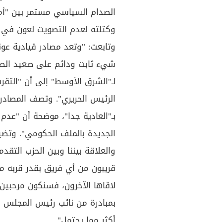
الصدام السياسي مستمر بين "أمل
وكتلته لعدم التصويت لعون في 
وتابعت: "وتعد مصادر قيادية عون
شيء ثابت ودائم على صعيد الصد
لـ"الشرق الأوسط" إلى أن "التقرب
الرئيس الحريري". وتصف المصادر 
بـ"العادية جدا"، موضحة أن "عدم 
الجديدة بالملف الحكومي". وتضي
والعلاقة بيننا وبين الحزب التقد
قريبون من أي فريق بقدر قربه من
لاقاها الآخرون، فسنكون مرحبين ب
بمبادرة من نائب رئيس المجلس الن
أكثر مما يحتمل".