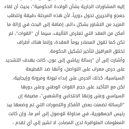
إليه المشاورات الجارية بشأن الولادة الحكومية"، بحيث أن لقاء
جعجع والحريري تحول دورياً، لأن هذه المرحلة دقيقة وتتطلب
المزيد من التشاور بشكل دائم، إضافة إلى البحث في إزالة ما
أمكن من العقد التي تعترض التأليف، سيما أن "القوات"، لم
تكن كما تقول المصادر يوماً العقدة، وإنما هناك أطراف
تختلق العراقيل لتأخير تشكيل الحكومة.
وأشارت إلى أن "رسالة رياشي إلى عون، كانت بهدف التشديد
على حرص معراب على التواصل، وأنها ضد القطيعة
السياسية، كذلك الحرص على إبداء ليونة ومرونة وإيجابية،
لكن مع التأكيد على حجم القوات الوطني وعلى دورها
السياسي وعلى وزنها الانتخابي والشعبي"، مضيفة إن
"الرسالة تضمنت بعض الأفكار والتصورات التي تم وضعها بيد
رئيس الجمهورية، في محاولة للوصول إلى أمر ما، وإن كانت
المعلومات المتوافرة لدى المصادر، لا تشير إلى أي تقدم ،