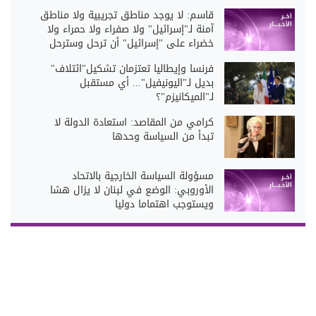
قاسم: لا يوجد مناطق تجريبية ولا مناطق
آمنة لـ"إسرائيل" ولا صفراء ولا حمراء ولا
خضراء على "إسرائيل" أن ترحل وسترحل
فرنسا وإيطاليا تعتزمان تشكيل"ائتلاف"
بديل لـ"اليونيفيل"... أي مستقبل
لـ"الميكانيزم"؟
كرامي من المقاصد: استعادة الدولة لا
تبدأ من السياسة وحدها
مسؤولة السياسة الخارجية بالاتحاد
الأوروبي: الوضع في لبنان لا يزال هشا
ويستوجب اهتماما دوليا