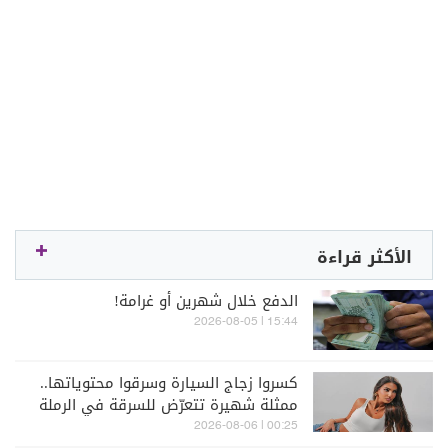
الأكثر قراءة
الدفع خلال شهرين أو غرامة!
15:44 | 2026-08-05
كسروا زجاج السيارة وسرقوا محتوياتها..
ممثلة شهيرة تتعرّض للسرقة في الرملة
البيضاء (فيديو)
00:25 | 2026-08-06