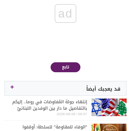
ad
تابع
قد يعجبك أيضاً
إنتهاء جولة المُفاوضات في روما.. إليكم
بالتفاصيل ما دار بين الوفدين اللبنانيّ
والإسرائيليّ
09:37 | 2026-08-06
"الوفاء للمقاومة" للسلطة: أوقفوا