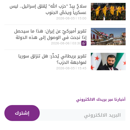
سلاحٌ بيدّ "حزب الله" يُقلق إسرائيل.. ليس
عسكرياً ويخصّ الجنوب
15:00 | 2026-08-05
تقرير أميركيّ عن إيران: هذا ما سيحصل
إذا نجحت في الوصول إلى هذه الدولة
الآسيويّة
03:30 | 2026-08-06
تقرير بريطاني يُحذّر: هل تنزلق سوريا
لمواجهة الحزب؟
15:45 | 2026-08-05
أخبارنا عبر بريدك الالكتروني
إشترك