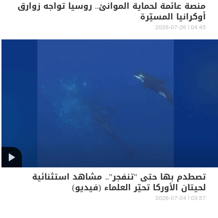
منصة عائمة لحماية الموانئ.. روسيا تواجه زوارق
أوكرانيا المسيّرة
04:45 | 2026-07-26
تصطدم بها حتى "تنفجر".. مشاهد استثنائية
لحيتان الأوركا تحيّر العلماء (فيديو)
03:57 | 2026-07-24