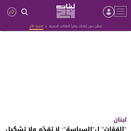
تصفّح بدون إعلانات واقرأ المقالات الحصرية
|
اشترك الآن
Advertisement
لبنان
"القوّات" ل"السياسة": لا تقدّم ولا تشكيل