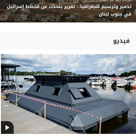
تدمير وترسيم للجغرافيا... تقرير يتحدّث عن مُخطّط إسرائيل
في جنوب لبنان
فيديو