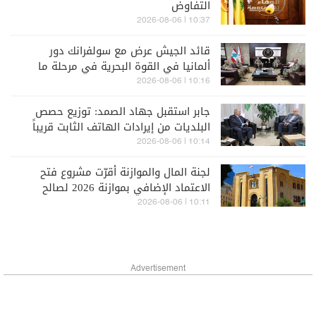
التفاوض
10:37 | 2026-08-06
قائد الجيش عرض مع سولفرانك دور
ألمانيا في القوة البحرية في مرحلة ما
بعد "اليونيفيل"
10:16 | 2026-08-06
جابر استقبل جهاد الصمد: توزيع حصص
البلديات من إيرادات الهاتف الثابت قريباً
10:14 | 2026-08-06
لجنة المال والموازنة أقرّت مشروع فتح
الاعتماد الإضافي بموازنة 2026 لصالح
هيئة "أوجيرو"
10:11 | 2026-08-06
Advertisement